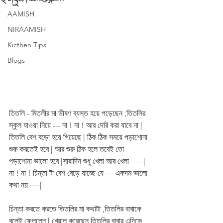
AAMISH
NIRAAMISH
Kicthen Tips
Blogs
তিতলি - মিতলীর মা ভীষণ ব্যস্ত হয়ে পড়েছেন ,তিতলির 
স্কুল যাওয়া নিয়ে --- না ! না ! আর দেরি করা যাবে না | 
তিতলি বেশ বড়ো হয়ে গিয়েছে | ঠিক ঠিক সময়ে পড়াশোনা 
শুরু করতেই হবে | আর শুরু ঠিক হলে তবেই তো 
পড়াশোনা ভালো হবে |সারাদিন শুধু খেলা আর খেলা -----| 
না ! না ! চিন্তা টা বেশ বেড়ে যাচ্ছে যে ----একদম ভালো 
কথা নয় ----| 
চিন্তা করতে করতে তিতলির মা কথাটা ,তিতলির বাবাকে 
বলেই ফেললেন | খেয়াল করেছেন তিতলির বাবার এদিকে 