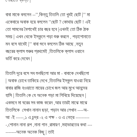
বাবা মাকে বললেন --'',কিন্তু তিতলি তো খুবই ছোট |'' মা 
একেবারে অবাক হয়ে বললেন ''ছোট ? কোথায় ছোট ! এই 
তো সামনের বৈশাখেই চার বছর হবে |এখনই তো ঠিক ঠাক 
সময় | এখন থেকে ইস্কুলে পড়া শুরু করলে , পড়াশোনাতে 
মন বসে যাবেই |'' বাবা শুনে বললেন ঠিক আছে ,নতুন 
বছরের ক্লাস শুরুর প্রথমেই ,তিতলিকে ক্লাস ওয়ানে 
ভর্তি করে দেবেন | 
তিতলি দূরে বসে সব শুনছিলো আর মা - বাবাকে দেখছিলো 
| অবাক চোখে তাকিয়ে দেখে ,তিতলির ইস্কুল যাওয়া নিয়ে 
বাবার রাজি হওয়াতে মায়ের চোখে জল আর মুখে আনন্দের 
হাসি | তিতলি কে যে অনেক পড়া মা শিখিয়ে দিয়েছেন |
একমনে মা ঘরের সব কাজ করেন ,আর তারই মাঝে মাঝে 
তিতলিকে  সেখান নানান ছড়া, পড়ান আর লেখান ----অ-
আ -ই -----,১ এ চন্দ্র -২ এ পক্ষ - ৩ এ নেত্র ---------
-,শোনান নানা গল্প ,নানা গান ,রামায়ণ ,মহাভারতের কথা ---
-------অনেক অনেক কিছু | তাই 