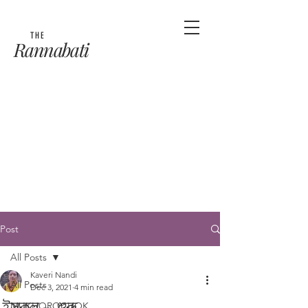
THE
Rannabati
Post
All Posts
Kaveri Nandi
All Posts
Dec 3, 2021
4 min read
ইস্কুল - শুরু
MUKHOROCHOK