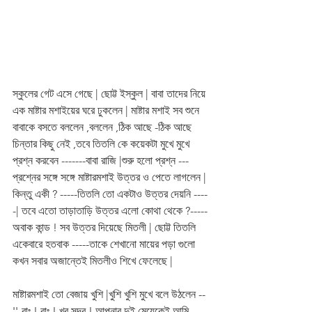
স্কুলের গেট এসে গেছে | ছোট্ট ইস্কুল | বাবা তাদের নিয়ে 
এক মাষ্টার মশাইয়ের ঘরে ঢুকলেন | মাষ্টার মশাই সব শুনে 
বাবাকে বসতে বললেন ,বললেন ,ঠিক আছে -ঠিক আছে 
চিন্তার কিছু নেই ,তবে তিতলি কে কয়েকটা মুখে মুখে 
প্রশ্ন করবেন -------বাবা রাজি |শুরু হলো প্রশ্ন ---
প্রশ্নের সঙ্গে সঙ্গে মাষ্টারমশাই উত্তর ও পেতে লাগলেন | 
কিন্তু একী ? -----তিতলি তো একটাও উত্তর দেয়নি ----
-| তবে এতো তাড়াতাড়ি উত্তর এলো কোথা থেকে ?-----
অবাক কান্ড ! সব উত্তর দিয়েছে মিতলী | ছোট্ট তিতলি 
একেবারে হতবাক -----তাকে শেখানো মায়ের পড়া গুলো 
কখন সবার অজান্তেই মিতলীও শিখে ফেলেছে | 
মাষ্টারমশাই তো বেজায় খুশি |খুশি খুশি মুখে বলে উঠলেন --
''-বাঃ ! বাঃ ! খুব সুন্দর ! আপনার দুই মেয়েকেই আমি 