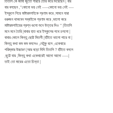
তিতলি কে জামা জুতো পরিয়ে তৈরি করে দিয়েছেন | বার 
বার বলছেন ,''কোনো ভয় নেই -----কোনো ভয় নেই ----
ইস্কুলে গিয়ে মাষ্টারমশাইকে প্রণাম করে ,সামনে যারা 
গুরুজন থাকবেন সব্বাইকে প্রণাম করে ,ভালো করে 
মাষ্টারমশাইয়ের প্রশ্ন গুলো শুনে উত্তর দিও '' |তিতলি 
মনে মনে তৈরি |বাবার হাত ধরে ইস্কুলের পথে চললো |
বাবার কোলে কিন্তু ছোট্ট মিতলী |হাঁটতে ভালো পারে না | 
কিন্তু কথা কম কম বললেও ,যেটুকু বলে ,একেবারে 
পরিষ্কার উচ্চারণ |আর বড়ো দিদি তিতলি ? হাঁটতে বললে 
,ছুট্টে যায় ,কিন্তু কথা একেবারেই আদো আদো -----| 
তাই তো মায়ের এতো চিন্তা |