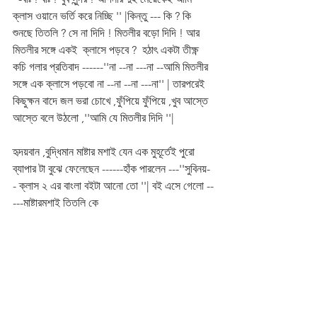
ক্লাস ওয়ানে ভর্তি করে নিচ্ছি '' |কিন্তু --- কি ? কি 
শুনছে তিতলি ? সে না দিদি ! মিতলীর বড়ো দিদি ! আর 
মিতলীর সঙ্গে একই  ক্লাসে পড়বে ?  হঠাৎ একটা তীক্ষ্ণ 
কচি গলার প্রতিবাদ ------''না --না ---না --আমি মিতলীর 
সঙ্গে এক ক্লাসে পড়বো না --না --না ---না'' | তারপরেই 
কিছুক্ষন বাদে জল ভরা চোখে ,ফুঁপিয়ে ফুঁপিয়ে ,খুব আস্তে 
আস্তে বলে উঠলো ,''আমি যে মিতলীর দিদি ''|
হৃদয়বান ,বুদ্ধিমান মাষ্টার মশাই যেন এক মুহূর্তেই পুরো 
ব্যাপার টা বুঝে ফেলেছেন ------হাঁক পারলেন ---''সুবিনয়-
- ক্লাস ২ এর বাংলা বইটা আনো তো ''| বই এসে গেলো --
---মাষ্টারমশাই তিতলি কে 