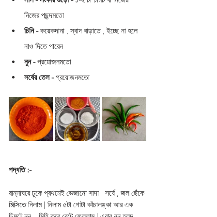
নিজের পছন্দমতো 
চিনি -
 কয়েকদানা , স্বাদ বাড়াতে , ইচ্ছে না হলে 
নাও দিতে পারেন
নুন -
 প্রয়োজনমতো
সর্ষের তেল -
 প্রয়োজনমতো
পদ্ধতি :-
রান্নাঘরে ঢুকে প্রথমেই ভেজানো সাদা - সর্ষে , জল ছেঁকে 
মিক্সিতে নিলাম | নিলাম ৫টা গোটা কাঁচালঙ্কা আর এক 
চিমটে নুন ,  মিহি করে বেটে ফেললাম | এবার নুন হলুদ 