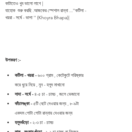
কাটাতেও খুব ভালো লাগে |
যাহোক  শুরু করছি .আজকের স্পেশাল রান্না ...''কটিলা - 
খয়রা - সর্ষে - ভাপা '' (Khoyra Bhapa)|
উপকরণ :-
কটিলা - খয়রা -
 ৬০০ গ্রাম , কেটেকুটে পরিষ্কার 
করে ধুয়ে নিয়ে , নুন - হলুদ মাখানো 
সাদা - সর্ষে -
 ৪-৫ চা - চামচ , জলে ভেজানো 
কাঁচালঙ্কা -
 ৫টি বেটে দেওয়ার জন্য , ৮-৯টা 
একদম গোটা গোটা রান্নায় দেওয়ার জন্য
হলুদগুঁড়ো -
 ২-৩ চা - চামচ 
লাল - লংকার গুঁড়ো - 
১-২ চা চামচ বা নিজের 