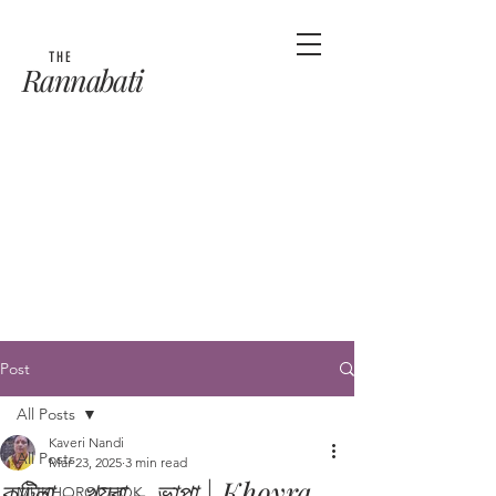
THE
Rannabati
Post
All Posts
Kaveri Nandi
All Posts
Mar 23, 2025
3 min read
কটিলা - খয়রা - ভাপা | Khoyra
MUKHOROCHOK