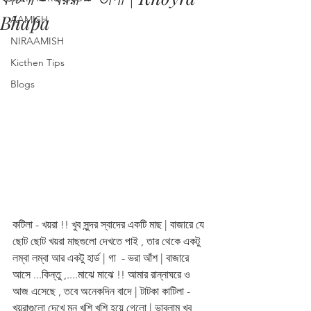
Bhapa
AAMISH
NIRAAMISH
Kicthen Tips
Blogs
কটিলা - খয়রা !! খুব সুন্দর স্বাদের একটি মাছ | বাজারে যে 
ছোট ছোট খয়রা মাছগুলো দেখতে পাই , তার থেকে একটু 
লম্বা লম্বা আর একটু হার্ড | গা  - ভরা আঁশ | বাজারে 
আসে ...কিন্তু ,....মাঝে মাঝে !! আমার রান্নাঘরে ও 
আজ এসেছে , তবে অনেকদিন বাদে | টাটকা কাটিলা - 
খয়রাগুলো দেখে মন খুশি খুশি হয়ে গেলো | ভাবলাম খুব 