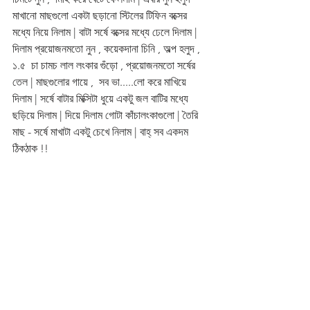
মাখানো মাছগুলো একটা ছড়ানো স্টিলের টিফিন বক্সের 
মধ্যে নিয়ে নিলাম | বাটা সর্ষে বক্সের মধ্যে ঢেলে দিলাম | 
দিলাম প্রয়োজনমতো নুন , কয়েকদানা চিনি , অল্প হলুদ , 
১.৫  চা চামচ লাল লংকার গুঁড়ো , প্রয়োজনমতো সর্ষের 
তেল | মাছগুলোর গায়ে ,  সব ভা.....লো করে মাখিয়ে 
দিলাম | সর্ষে বাটার মিক্সিটা ধুয়ে একটু জল বাটির মধ্যে 
ছড়িয়ে দিলাম | দিয়ে দিলাম গোটা কাঁচালংকাগুলো | তৈরি 
মাছ - সর্ষে মাখাটা একটু চেখে নিলাম | বাহ্ সব একদম 
ঠিকঠাক !!