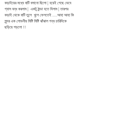
কড়াইয়ের মধ্যে বাটি বসানো ছিলো | হয়েই গেছে ভেবে 
গ্যাস বন্ধ করলাম |  একটু ঠান্ডা হতে দিলাম | তারপর 
কড়াই থেকে বাটি তুলে  খুলে ফেলতেই .....আহা আহা কি 
সুন্দর এক লোভনীয় মিষ্টি মিষ্টি ঝাঁঝাল গন্ধ চারিদিকে 
ছড়িয়ে পড়লো !! 