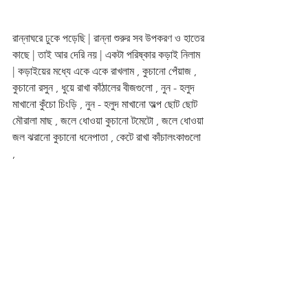
রান্নাঘরে ঢুকে পড়েছি | রান্না শুরুর সব উপকরণ ও হাতের 
কাছে | তাই আর দেরি নয় | একটা পরিষ্কার কড়াই নিলাম 
| কড়াইয়ের মধ্যে একে একে রাখলাম , কুচানো পেঁয়াজ , 
কুচানো রসুন , ধুয়ে রাখা কাঁঠালের বীজগুলো , নুন - হলুদ 
মাখানো কুঁচো চিংড়ি , নুন - হলুদ মাখানো অল্প ছোট ছোট 
মৌরালা মাছ , জলে ধোওয়া কুচানো টমেটো , জলে ধোওয়া 
জল ঝরানো কুচানো ধনেপাতা , কেটে রাখা কাঁচালংকাগুলো 
, 