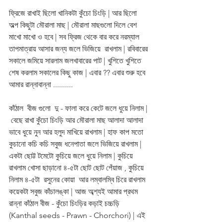
ফ্রিজে রাখাই ছিলো খানিকটা কুঁচো চিংড়ি | আর ছিলো 
অল্প কিছুটা মৌরালা মাছ | মৌরালা মাছগুলো দিলে বেশ 
মাখো মাখো ও হবে | সব ফ্রিজ থেকে বার করে নরম্যাল 
তাপমাত্রায় আসার জন্য জলে ভিজিয়ে  রাখলাম | রবিবারের 
সকালে জমিয়ে সারলাম জলখাবারের পাট | খুশিতে খুশিতে 
শেষ করলাম সকালের কিছু কাজ | এবার ?? এবার শুরু হবে 
আমার রান্নাবান্না ..........
কাঁঠাল  বীজ গুলো  দু - ফালা করে কেটে জলে ধুয়ে নিলাম | 
 বেছে রাখা কুঁচো চিংড়ি আর মৌরালা মাছ আলাদা আলাদা 
ভাবে ধুয়ে নুন আর হলুদ মাখিয়ে রাখলাম | হাফ কাপ মতো 
কুচানো কচি কচি সবুজ ধনেপাতা জলে ভিজিয়ে রাখলাম | 
একটা ছোট্ট টমেটো কুচিয়ে জলে ধুয়ে নিলাম | কুচিয়ে 
রাখলাম খোসা ছাড়ানো ৪-৫টা ছোট ছোট পেঁয়াজ , কুচিয়ে 
নিলাম ৪-৫টা  রসুনের কোয়া  আর লম্বালম্বি চিরে রাখলাম 
কয়েকটা সবুজ কাঁচালঙ্কা | আজ অব্শ্যই আমার প্রথম 
রান্না কাঁঠাল বীজ - কুঁচো চিংড়ির কড়াই চচ্চড়ি 
(Kanthal seeds - Prawn - Chorchori) | এই 