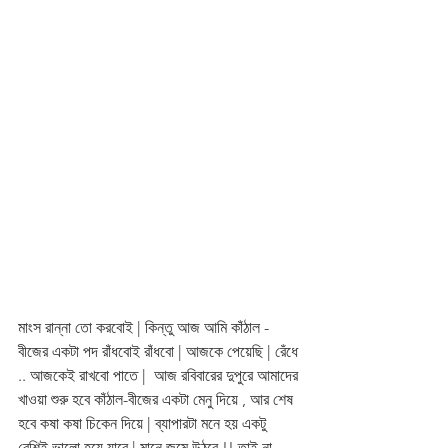
মাংস রান্না তো করবোই | কিন্তু আজ আমি কাঁঠাল - 
বীজের একটা পদ রাঁধবোই রাঁধবো | আজকে পেয়েছি | রেঁধে 
.. আজকেই রাখবো পাতে |  আজ রবিবারের দুপুরে আমাদের 
খাওয়া শুরু হবে কাঁঠাল-বীজের একটা মেনু দিয়ে , আর শেষ 
হবে কষা কষা চিকেন দিয়ে | ব্যাপারটা মনে হয় একটু 
বেশিই ভালো হয়ে যাবে | মানে জমে উঠবে !! তাই না 