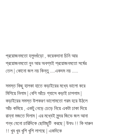
প্রয়োজনমতো হলুদগুঁড়ো , কয়েকদানা চিনি আর 
প্রয়োজনমতো নুন আর অবশ্যই প্রয়োজনমতো সর্ষের 
তেল | কোনো জল নয় কিন্তু ....একদম নয় .....
সমস্ত কিছু হালকা হাতে কড়াইয়ের মধ্যে ভালো করে 
মিশিয়ে নিলাম | বেশি আঁচে গ্যাসে কড়াই চাপলাম |  
কড়াইয়ের সমস্ত উপকরণ ভালোমতো গরম হয়ে উঠলে 
আঁচ কমিয়ে , একটু নেড়ে চেড়ে নিয়ে একটা ঢাকা দিয়ে 
রান্না মজতে দিলাম | এর মধ্যেই সুন্দর জিভে জল আনা 
গন্ধ যেনো চারিদিকে ছোটাছুটি  করছে | উফঃ !! কি দারুন 
!! খুব খুব খুশি খুশি লাগছে | একদিকে