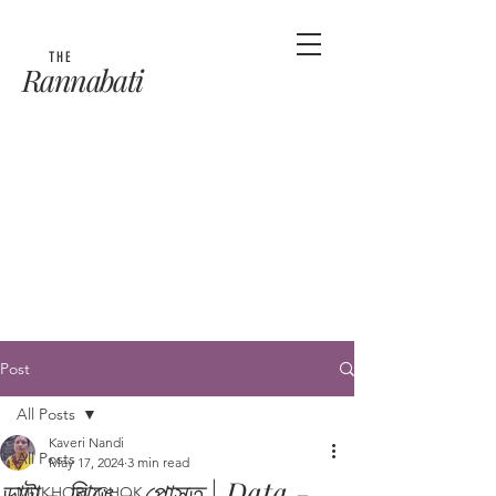
THE
Rannabati
Post
All Posts
Kaveri Nandi
All Posts
May 17, 2024
3 min read
ডাটা - ঝিঙে - পোস্ত | Data -
MUKHOROCHOK