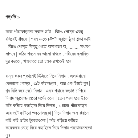
পদ্ধতি :-
আজ পাঁচফোড়নের স্বাদে ডাটা - ঝিঙে পোস্ত একটু 
রসিয়েই রাঁধবো | গরম ভাতে চটপটা স্বাদে ঠান্ডা ঠান্ডা ডাটা 
- ঝিঙে পোস্ত কিন্তু খেতে অসাধারণ অ,,,,,,,,,,,সাধারণ  
লাগবে | কঠিন গরমে মন ভালো রাখতে , শরীরের ক্লান্তি 
দূর করতে , খাওয়াতে তো চমক রাখতেই হবে | 
রান্না শুরুর প্রথমেই মিক্সিতে নিয়ে নিলাম , জলঝরানো 
ভেজানো পোস্ত , ৩টে কাঁচালঙ্কা , আর এক চিমটে নুন | 
খুব মিহি করে বেটে নিলাম | এবার গ্যাসে কড়াই চাপিয়ে 
দিলাম প্রয়োজনমতো সর্ষের তেল | তেল গরম হয়ে উঠলে 
আঁচ কমিয়ে কড়াইতে দিয়ে দিলাম , ১ চামচ পাঁচফোড়ন 
আর ৩টে ফাটানো শুকনোলঙ্কা | দিয়ে দিলাম জল ঝরানো 
কচি কচি ডাটার টুকরোগুলো | আঁচ বাড়িয়ে কমিয়ে 
কয়েকবার নেড়ে নিয়ে কড়াইতে দিয়ে দিলাম প্রয়োজনমতো 
নুন 