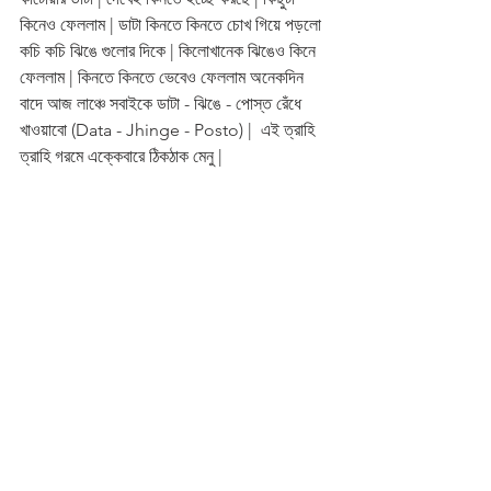
কিনেও ফেললাম | ডাটা কিনতে কিনতে চোখ গিয়ে পড়লো 
কচি কচি ঝিঙে গুলোর দিকে | কিলোখানেক ঝিঙেও কিনে 
ফেললাম | কিনতে কিনতে ভেবেও ফেললাম অনেকদিন 
বাদে আজ লাঞ্চে সবাইকে ডাটা - ঝিঙে - পোস্ত রেঁধে 
খাওয়াবো (Data - Jhinge - Posto) |  এই ত্রাহি 
ত্রাহি গরমে এক্কেবারে ঠিকঠাক মেনু |