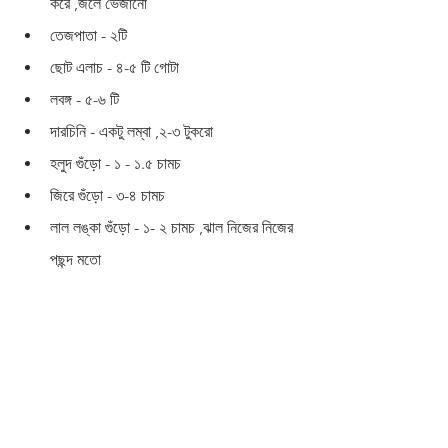
করে ,জলে ভেজানো
তেজপাতা - ২টি 
ছোট এলাচ - ৪-৫ টি গোটা 
লবঙ্গ - ৫-৬ টি 
দারচিনি - একটু লম্বা ,২-৩ টুকরো 
হলুদ গুঁড়ো - ১ - ১.৫ চামচ 
জিরে গুঁড়ো - ৩-৪ চামচ 
লাল লঙ্কা গুঁড়ো - ১- ২ চামচ ,ঝাল নিজের নিজের 
পছন্দ মতো 