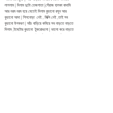
লাগলাম | দিলাম দুটো তেজপাতা |পেঁয়াজ হালকা বাদামি 
আর নরম নরম হয়ে যেতেই দিলাম কুচানো রসুন আর 
কুচানো আদা | শিলনোড়া  নেই , মিক্সি নেই ,তাই সব 
কুচানো উপকরণ | আঁচ বাড়িয়ে কমিয়ে সব নাড়তে নাড়তে 
দিলাম ,টমেটোর কুচানো  টুকরোগুলো | ভালো করে নাড়তে 
লাগলাম | সব নরম হয়ে আঁচ কমিয়ে কড়াইতে দিলাম 
হলুদগুঁড়ো ,নুন আর চিনি | সমস্ত একটু নেড়েচেড়ে নিয়ে 
দিলাম জিরেগুঁড়ো আর লাল লংঙ্কারগুঁড়ো, আবার শুরু হলো 
নাড়াচাড়া |