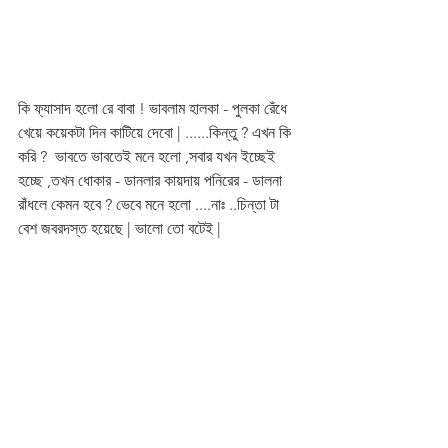
কি ফ্যাসাদ হলো রে বাবা ! ভাবলাম হালকা - পুলকা রেঁধে 
খেয়ে কয়েকটা দিন কাটিয়ে দেবো | ......কিন্তু ? এখন কি 
করি ?  ভাবতে ভাবতেই মনে হলো ,সবার যখন ইচ্ছেই 
হচ্ছে ,তখন ধোকার - ডানলার কায়দায় পনিরের - ডালনা 
রাঁধলে কেমন হবে ? ভেবে মনে হলো ....নাঃ ..চিন্তা টা  
বেশ জবরদস্ত হয়েছে | ভালো তো বটেই |