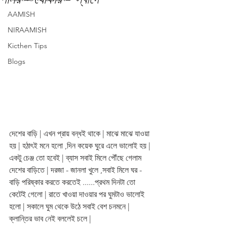
AAMISH
NIRAAMISH
Kicthen Tips
Blogs
দেশের বাড়ি | এখন প্রায় বন্ধই থাকে | মাঝে মাঝে যাওয়া 
হয় | হঠাৎই মনে হলো ,দিন কয়েক ঘুরে এলে ভালোই হয় | 
একটু চেঞ্জ তো হবেই | ব্যাস সবাই মিলে পৌঁছে গেলাম 
দেশের বাড়িতে | দরজা - জানলা খুলে ,সবাই মিলে ঘর - 
বাড়ি পরিষ্কার করতে করতেই ......প্রথম দিনটা তো 
কেটেই গেলো | রাতে খাওয়া দাওয়ার পর ঘুমটাও ভালোই 
হলো | সকালে ঘুম থেকে উঠে সবাই বেশ চনমনে | 
ক্লান্তির ভাব নেই বললেই চলে |