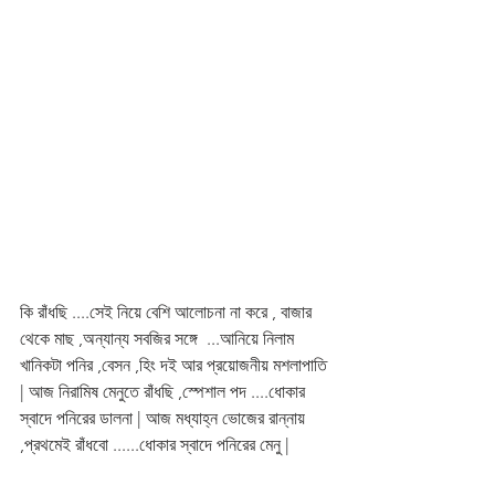
কি রাঁধছি ....সেই নিয়ে বেশি আলোচনা না করে , বাজার 
থেকে মাছ ,অন্যান্য সবজির সঙ্গে  ...আনিয়ে নিলাম 
খানিকটা পনির ,বেসন ,হিং দই আর প্রয়োজনীয় মশলাপাতি 
| আজ নিরামিষ মেনুতে রাঁধছি ,স্পেশাল পদ ....ধোকার 
স্বাদে পনিরের ডালনা | আজ মধ্যাহ্ন ভোজের রান্নায় 
,প্রথমেই রাঁধবো ......ধোকার স্বাদে পনিরের মেনু | 