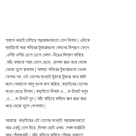
গ্যাসে কড়াই চাপিয়ে প্রয়োজনমতো তেল দিলাম | এদিকে 
ম্যারিনেট করা পনিরের টুকরোগুলো বেসনের মিশ্রনে ফেলে 
,এপিঠ ওপিঠ চেপে চেপে বেসন -হিঙের মিশ্রণ মাখিয়ে 
,আঁচ কমানো গরম তেলে ছেড়ে ,হালকা রাঙা করে ভেজে 
ভেজে তুলে রাখলাম | সমস্ত পনিরের টুকরোগুলো ভেজে 
ফেলার পর ,ওই তেলের মধ্যেই টুকরো টুকরো করে কাটা 
জলে ভেজানো আলু গুলো জল ঝরিয়ে ,কড়াইয়ের তেলের 
মধ্যে ছেড়ে দিলাম | কড়াইতে দিলাম এ....ক চিমটে হলুদ 
,এ.....ক চিমটে নুন | আঁচ বাড়িয়ে কমিয়ে অল্প রাঙা রাঙা 
করে ভেজে তুলে ফেললাম |
আবারো  কড়াইয়ের এই তেলের মধ্যেই প্রয়োজনমতো 
আর একটু তেল দিয়ে ,দিলাম ছোট এলাচ ,লবঙ্গ দারচিনি 
আর পেঁয়াজকুচি | আঁচ বাড়িয়ে কমিয়ে পেঁয়াজ ভাজতে 