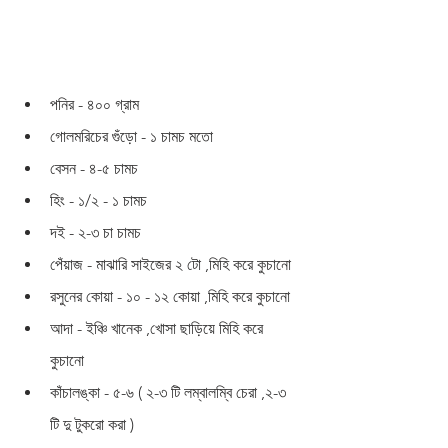
পনির - ৪০০ গ্রাম 
গোলমরিচের গুঁড়ো - ১ চামচ মতো 
বেসন - ৪-৫ চামচ 
হিং - ১/২ - ১ চামচ 
দই - ২-৩ চা চামচ 
পেঁয়াজ - মাঝারি সাইজের ২ টো ,মিহি করে কুচানো 
রসুনের কোয়া - ১০ - ১২ কোয়া ,মিহি করে কুচানো 
আদা - ইঞ্চি খানেক ,খোসা ছাড়িয়ে মিহি করে 
কুচানো 
কাঁচালঙ্কা - ৫-৬ ( ২-৩ টি লম্বালম্বি চেরা ,২-৩ 
টি দু টুকরো করা )