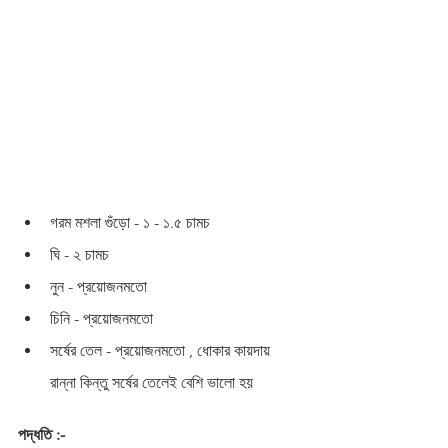
গরম মশলা গুঁড়ো - ১ - ১.৫ চামচ 
ঘি - ২ চামচ 
নুন - প্রয়োজনমতো 
চিনি - প্রয়োজনমতো 
সর্ষের তেল - প্রয়োজনমতো , ধোকার কায়দায় 
রান্না কিন্তু সর্ষের তেলেই বেশি ভালো হয় 
পদ্ধতি :-