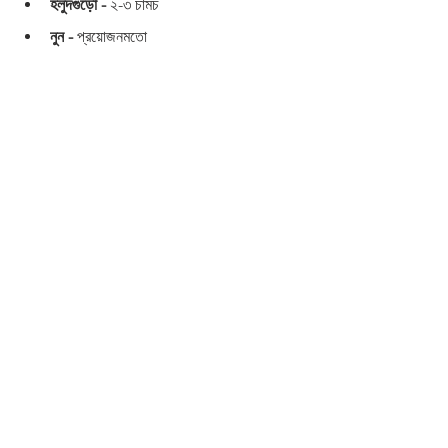
হলুদগুঁড়ো -
 ২-৩ চামচ 
নুন -
 প্রয়োজনমতো 