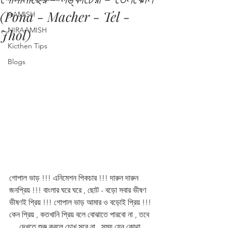
(Pona - Macher - Tel -
AAMISH
NIRAAMISH
Jhol)
Kicthen Tips
Blogs
গোপাল ভাড় !!! এনিমেশন পিকচার !!! দারুন দারুন 
জনপ্রিয় !!! বাংলার ঘরে ঘরে , ছোট - বড়ো সবার ভীষণ 
ভীষণই প্রিয় !!! গোপাল ভাড় আমার ও বড়োই প্রিয় !!! 
কেন প্রিয় , কতখানি প্রিয় বলে বোঝাতে পারবো না , তবে 
.....দেখতে শুরু করলে চোখ সরে না , সময় যেন কোথা 