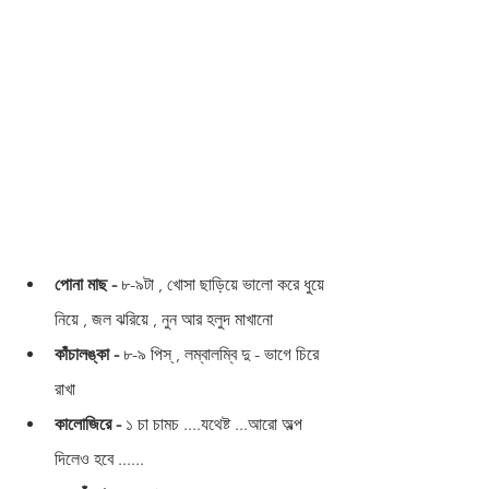
পোনা মাছ -
 ৮-৯টা , খোসা ছাড়িয়ে ভালো করে ধুয়ে 
নিয়ে , জল ঝরিয়ে , নুন আর হলুদ মাখানো 
কাঁচালঙ্কা -
 ৮-৯ পিস্ , লম্বালম্বি দু - ভাগে চিরে 
রাখা 
কালোজিরে -
 ১ চা চামচ ....যথেষ্ট ...আরো অল্প 
দিলেও হবে ......