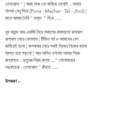
তেলঝোল '' | আজ লাঞ্চ তো জমিয়ে দেবোই ...আমার 
হালকা মেনু দিয়ে (Pona - Macher - Tel - Jhol) | 
মানে আমার তৈরি '' অমৃত  '' দিয়ে ......
খুব আনন্দ আর এনার্জি নিয়ে সকালের কাজগুলো ঝপাঝপ 
ঝপাঝপ সেরে ফেললাম | টিফিন পর্ব ও আমাদের বেশ 
জমিয়েই হলো | জলখাবার সেরে সবাই নিজের নিজের কাজে 
ব্যস্ত হয়ে পড়লো | আর আমিও চললাম আমার প্রিয় 
রান্নাঘরে ...দুপুরের প্রিয় রান্না ....'' পোনামাছের - 
লঙ্কাচেরা - তেলঝোল '' রাঁধতে ......
উপকরণ :-