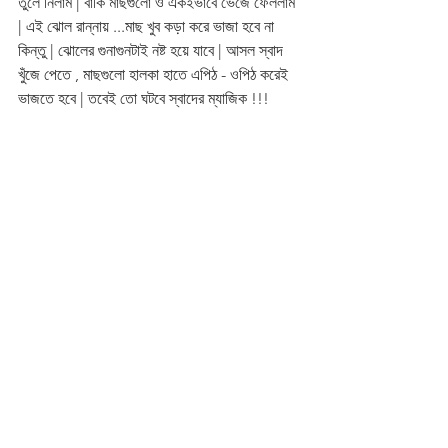
তুলে নিলাম | বাকি মাছগুলো ও একইভাবে ভেজে ফেললাম 
| এই ঝোল রান্নায় ...মাছ খুব কড়া করে ভাজা হবে না 
কিন্তু | ঝোলের গুনাগুনটাই নষ্ট হয়ে যাবে | আসল স্বাদ 
খুঁজে পেতে , মাছগুলো হালকা হাতে এপিঠ - ওপিঠ করেই 
ভাজতে হবে | তবেই তো ঘটবে স্বাদের ম্যাজিক !!!