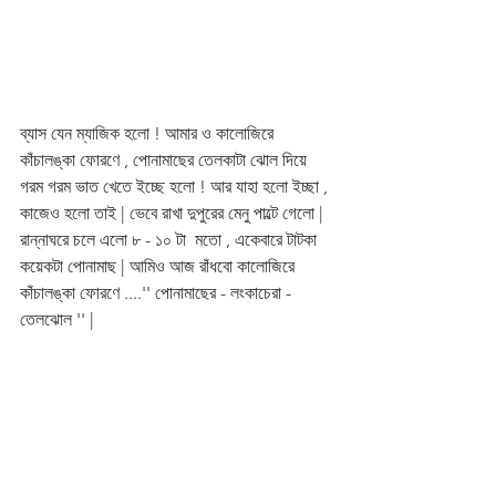
ব্যাস যেন ম্যাজিক হলো ! আমার ও কালোজিরে 
কাঁচালঙ্কা ফোরণে , পোনামাছের তেলকাটা ঝোল দিয়ে 
গরম গরম ভাত খেতে ইচ্ছে হলো ! আর যাহা হলো ইচ্ছা , 
কাজেও হলো তাই | ভেবে রাখা দুপুরের মেনু পাল্টে গেলো | 
রান্নাঘরে চলে এলো ৮ - ১০ টা  মতো , একেবারে টাটকা 
কয়েকটা পোনামাছ | আমিও আজ রাঁধবো কালোজিরে 
কাঁচালঙ্কা ফোরণে ....'' পোনামাছের - লংকাচেরা - 
তেলঝোল '' | 