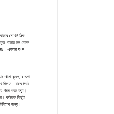
াজার দেখেই ঠিক 
সবুজ পাতায় মন কেমন 
নাঃ ! একবার যখন 
োর পাতা কুমড়োর ডগা 
খে দিলাম। রাতে তৈরি 
িয়ে গরম গরম বড়া। 
ড়া। কাউকে কিছুই 
টেবিলের জন্য। 