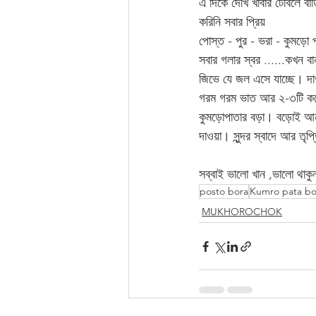
এ দিকে দেখি খাবার টেবিলে বা
করিনি সবার প্রিয় 
পোস্ত - পুর - ভরা - কুমড়ো প
সবার গলার স্বর ......কখন ব
জিভে যে জল এসে যাচ্ছে। দা
গরম গরম ভাত আর ২-৩টি করে 
কুমড়োপাতার বড়া। বড়োই আনন্
দাওয়া। সুন্দর স্বাদে আর তৃপ্
সব্বাই ভালো খান ,ভালো থাকু
posto bora
Kumro pata bo
MUKHOROCHOK