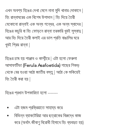
এখন অবশ্য হিঙের দেখা মেলে নানা মুদি খানার দোকানে | 
হিং রান্নাঘরের এক বিশেষ উপাদান | হিং দিয়ে তৈরী 
যেকোনো রান্নাই এক অন্য গন্ধের, এক অন্য স্বাদের | 
হিঙের কচুরি বা হিং ফোড়নে রান্না তরকারি খুবই সুস্বাদু | 
আর হিং দিয়ে তৈরী কলাই এর ডাল প্রতি বাঙালির ঘরে 
খুবই প্রিয় রান্না | 
হিঙের চাষ হয় পাঞ্জাব ও কাশ্মীরে | এটা হলো ফেরুলা 
আসাফাটিডা 
(Ferula Asafoetida) 
গাছের শিকড় 
থেকে বের হওয়া আঠা জাতীয় বস্তু | আঠা কে শুকিয়েই 
হিং তৈরী করা হয় | 
হিঙের প্রধান উপকারিতা হলো -------
এটা হজম প্রক্রিয়াতে সাহায্য করে 
বিভিন্ন ব্যাকটেরিয়া আর ছত্রাকের বিরুদ্ধে কাজ 
করে (অর্থাৎ জীবাণু বিরোধী হিসাবে হিং ব্যবহৃত হয়)