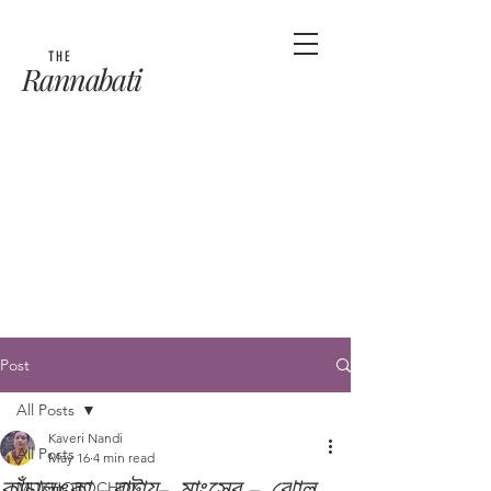
THE
Rannabati
Post
All Posts
Kaveri Nandi
All Posts
May 16
4 min read
কাঁচালঙ্কা -বাটায়- মাংসের - ঝোল
MUKHOROCHOK