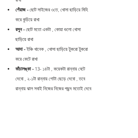
পেঁয়াজ - 
ছোট সাইজের ৩তে, খোসা ছাড়িয়ে মিহি 
করে কুচিয়ে রাখা 
রসুন - 
ছোট মতো একটা , কোয়া গুলো খোসা 
ছাড়িয়ে রাখা 
আদা - 
ইঞ্চি খানেক , খোসা ছাড়িয়ে টুকরো টুকরো 
করে কেটে রাখা 
কাঁচালঙ্কা - 
13- ১৪টা , কয়েকটা রান্নায় বেটে 
দেবো , ২-১টা রান্নায় গোটা ছেড়ে দেবো , তবে 
রান্নায় ঝাল সবাই নিজের নিজের পছন্দ মতোই দেবে 