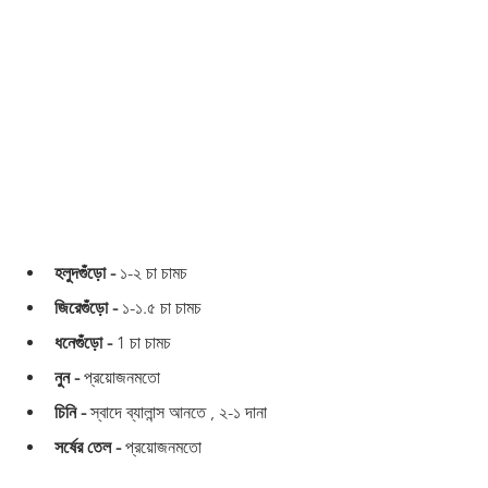
হলুদগুঁড়ো -
 ১-২ চা চামচ 
জিরেগুঁড়ো -
 ১-১.৫ চা চামচ 
ধনেগুঁড়ো -
 1 চা চামচ 
নুন -
 প্রয়োজনমতো 
চিনি -
 স্বাদে ব্যালান্স আনতে , ২-১ দানা 
সর্ষের তেল - 
প্রয়োজনমতো