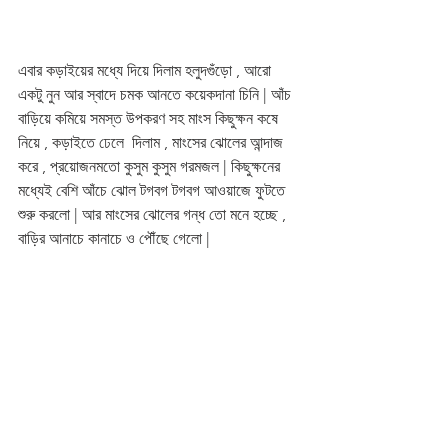
এবার কড়াইয়ের মধ্যে দিয়ে দিলাম হলুদগুঁড়ো , আরো 
একটু নুন আর স্বাদে চমক আনতে কয়েকদানা চিনি | আঁচ 
বাড়িয়ে কমিয়ে সমস্ত উপকরণ সহ মাংস কিছুক্ষন কষে 
নিয়ে , কড়াইতে ঢেলে  দিলাম , মাংসের ঝোলের আন্দাজ 
করে , প্রয়োজনমতো কুসুম কুসুম গরমজল | কিছুক্ষনের 
মধ্যেই বেশি আঁচে ঝোল টগবগ টগবগ আওয়াজে ফুটতে 
শুরু করলো | আর মাংসের ঝোলের গন্ধ তো মনে হচ্ছে , 
বাড়ির আনাচে কানাচে ও পৌঁছে গেলো |