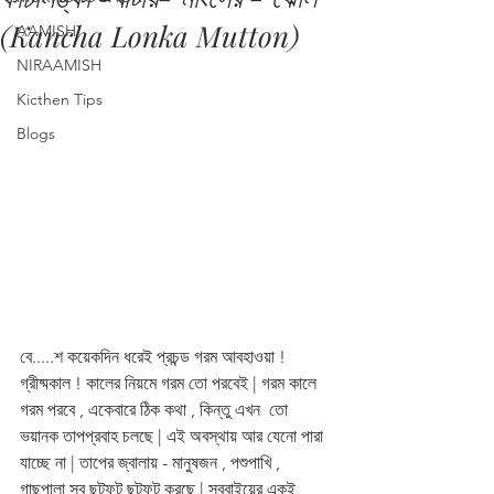
(Kancha Lonka Mutton)
AAMISH
NIRAAMISH
Kicthen Tips
Blogs
বে.....শ কয়েকদিন ধরেই প্রচন্ড গরম আবহাওয়া ! 
গ্রীষ্মকাল ! কালের নিয়মে গরম তো পরবেই | গরম কালে 
গরম পরবে , একেবারে ঠিক কথা , কিন্তু এখন  তো 
ভয়ানক তাপপ্রবাহ চলছে | এই অবস্থায় আর যেনো পারা 
যাচ্ছে না | তাপের জ্বালায় - মানুষজন , পশুপাখি , 
গাছপালা সব ছটফট ছটফট করছে | সব্বাইয়ের একই 