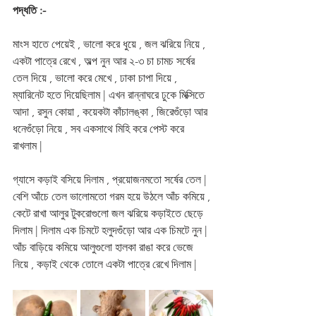
পদ্ধতি :-
মাংস হাতে পেয়েই , ভালো করে ধুয়ে , জল ঝরিয়ে নিয়ে , 
একটা পাত্রে রেখে , অল্প নুন আর ২-৩ চা চামচ সর্ষের 
তেল দিয়ে , ভালো করে মেখে , ঢাকা চাপা দিয়ে , 
ম্যারিনেট হতে দিয়েছিলাম | এখন রান্নাঘরে ঢুকে মিক্সিতে 
আদা , রসুন কোয়া , কয়েকটা কাঁচালঙ্কা , জিরেগুঁড়ো আর 
ধনেগুঁড়ো নিয়ে , সব একসাথে মিহি করে পেস্ট করে 
রাখলাম |
গ্যাসে কড়াই বসিয়ে দিলাম , প্রয়োজনমতো সর্ষের তেল | 
বেশি আঁচে তেল ভালোমতো গরম হয়ে উঠলে আঁচ কমিয়ে , 
কেটে রাখা আলুর টুকরোগুলো জল ঝরিয়ে কড়াইতে ছেড়ে 
দিলাম | দিলাম এক চিমটে হলুদগুঁড়ো আর এক চিমটে নুন | 
আঁচ বাড়িয়ে কমিয়ে আলুগুলো হালকা রাঙা করে ভেজে  
নিয়ে , কড়াই থেকে তোলে একটা পাত্রে রেখে দিলাম | 