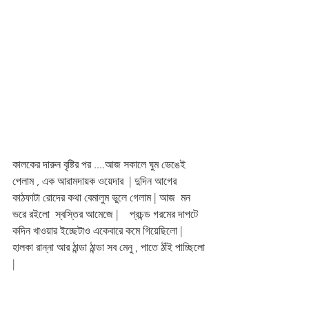
কালকের দারুন বৃষ্টির পর ....আজ সকালে ঘুম ভেঙেই 
পেলাম , এক আরামদায়ক ওয়েদার  | দুদিন আগের 
কাঠফাটা রোদের কথা বেমালুম ভুলে গেলাম | আজ  মন 
ভরে রইলো  স্বস্তির আমেজে |    প্রচন্ড গরমের দাপটে 
কদিন খাওয়ার ইচ্ছেটাও একেবারে কমে গিয়েছিলো | 
হালকা রান্না আর ঠান্ডা ঠান্ডা সব মেনু , পাতে ঠাঁই পাচ্ছিলো 
| 