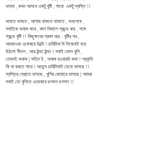
ভাবনা , কখন আসবে একটু বৃষ্টি , পাবো  একটু স্বস্তি !! 
ভাবতে ভাবতে , আশায় থাকতে থাকতে , অবশেষে , 
সবাইকে অবাক করে , কাল বিকালে প্রচন্ড ঝড় , সঙ্গে 
প্রচন্ড বৃষ্টি !! কিছুক্ষনের প্রবল ঝড় - বৃষ্টির পর , 
আবহাওয়া একেবারে উল্টো ! চারিদিক টা নিমেষেই হয়ে 
উঠলো শীতল , আর ঠান্ডা ঠান্ডা ! সবাই যেমন খুশি , 
তেমনই অবাক | সত্যি ই , অবাক হওয়ারই কথা ! প্রকৃতি 
কি না করতে পারে ! আনন্দে চারিদিকটা যেনো ভাসছে !! 
স্বস্তির স্রোতে ভাসছে , খুশির জোয়ারে ভাসছে | আমরা 
সবাই তো খুশিতে একেবারে ডগমগ ডগমগ !!