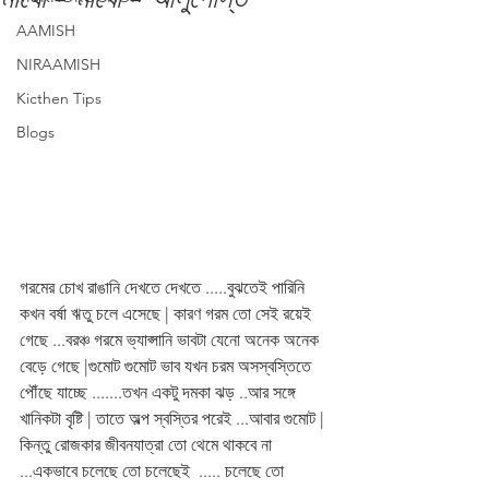
AAMISH
NIRAAMISH
Kicthen Tips
Blogs
গরমের চোখ রাঙানি দেখতে দেখতে .....বুঝতেই পারিনি 
কখন বর্ষা ঋতু চলে এসেছে | কারণ গরম তো সেই রয়েই 
গেছে ...বরঞ্চ গরমে ভ্যাপ্সানি ভাবটা যেনো অনেক অনেক 
বেড়ে গেছে |গুমোট গুমোট ভাব যখন চরম অসস্বস্তিতে 
পৌঁছে যাচ্ছে .......তখন একটু দমকা ঝড় ..আর সঙ্গে 
খানিকটা বৃষ্টি | তাতে অল্প স্বস্তির পরেই ...আবার গুমোট | 
কিন্তু রোজকার জীবনযাত্রা তো থেমে থাকবে না 
...একভাবে চলেছে তো চলেছেই  ..... চলেছে তো 