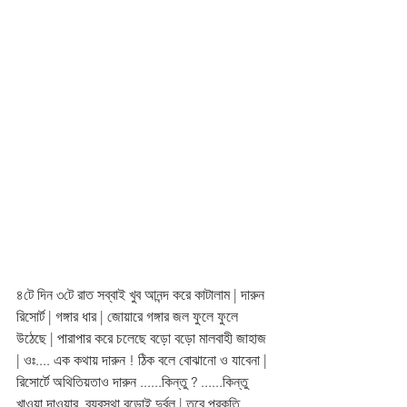
৪টে দিন ৩টে রাত সব্বাই খুব আনন্দ করে কাটালাম | দারুন 
রিসোর্ট | গঙ্গার ধার | জোয়ারে গঙ্গার জল ফুলে ফুলে 
উঠেছে | পারাপার করে চলেছে বড়ো বড়ো মালবাহী জাহাজ 
| ওঃ.... এক কথায় দারুন ! ঠিক বলে বোঝানো ও যাবেনা | 
রিসোর্টে অথিতিয়তাও দারুন ......কিন্তু ? ......কিন্তু 
খাওয়া দাওয়ার  ব্যবস্থা বড়োই দুর্বল | তবে প্রকৃতি 