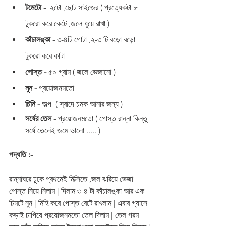
টমেটো -
  ২টো ,ছোট সাইজের ( প্রত্যেকটা ৮ 
টুকরো করে কেটে ,জলে ধুয়ে রাখা )
কাঁচালঙ্কা -
 ৩-৪টি গোটা ,২-৩ টি বড়ো বড়ো 
টুকরো করে কাটা 
পোস্ত -
 ৫০ গ্রাম ( জলে ভেজানো )
নুন -
 প্রয়োজনমতো 
চিনি -
 অল্প  ( স্বাদে চমক আনার জন্য )
সর্ষের তেল -
 প্রয়োজনমতো ( পোস্ত রান্না কিন্তু 
সর্ষে তেলেই জমে ভালো ..... )
পদ্ধতি :-
রান্নাঘরে ঢুকে প্রথমেই মিক্সিতে ,জল ঝরিয়ে ভেজা 
পোস্ত নিয়ে নিলাম | দিলাম ৩-৪ টা কাঁচালঙ্কা আর এক 
চিমটে নুন | মিহি করে পোস্ত বেটে রাখলাম | এবার গ্যাসে 
কড়াই চাপিয়ে প্রয়োজনমতো তেল দিলাম | তেল গরম 