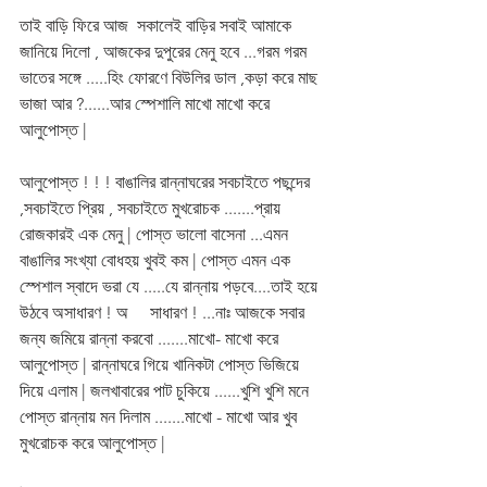
তাই বাড়ি ফিরে আজ  সকালেই বাড়ির সবাই আমাকে 
জানিয়ে দিলো , আজকের দুপুরের মেনু হবে ...গরম গরম 
ভাতের সঙ্গে .....হিং ফোরণে বিউলির ডাল ,কড়া করে মাছ 
ভাজা আর ?......আর স্পেশালি মাখো মাখো করে 
আলুপোস্ত | 
আলুপোস্ত ! ! ! বাঙালির রান্নাঘরের সবচাইতে পছন্দের 
,সবচাইতে প্রিয় , সবচাইতে মুখরোচক .......প্রায় 
রোজকারই এক মেনু | পোস্ত ভালো বাসেনা ...এমন 
বাঙালির সংখ্যা বোধহয় খুবই কম | পোস্ত এমন এক 
স্পেশাল স্বাদে ভরা যে .....যে রান্নায় পড়বে....তাই হয়ে 
উঠবে অসাধারণ ! অ     সাধারণ ! ...নাঃ আজকে সবার 
জন্য জমিয়ে রান্না করবো .......মাখো- মাখো করে 
আলুপোস্ত | রান্নাঘরে গিয়ে খানিকটা পোস্ত ভিজিয়ে 
দিয়ে এলাম | জলখাবারের পাট চুকিয়ে ......খুশি খুশি মনে 
পোস্ত রান্নায় মন দিলাম .......মাখো - মাখো আর খুব 
মুখরোচক করে আলুপোস্ত |