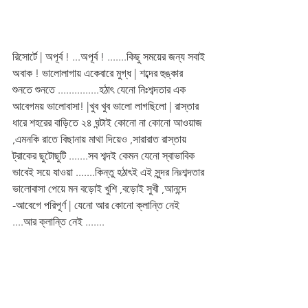
রিসোর্টে | অপূর্ব ! ...অপূর্ব ! .......কিছু সময়ের জন্য সবাই 
অবাক ! ভালোলাগায় একেবারে মুগ্ধ | শব্দের হুঙ্কার 
শুনতে শুনতে ...............হঠাৎ যেনো নিঃশব্দতার এক 
আবেগময় ভালোবাসা! |খুব খুব ভালো লাগছিলো | রাস্তার 
ধারে শহরের বাড়িতে ২৪ ঘন্টাই কোনো না কোনো আওয়াজ 
,এমনকি রাতে বিছানায় মাথা দিয়েও ,সারারাত রাস্তায় 
ট্রাকের ছুটোছুটি .......সব শব্দই কেমন যেনো স্বাভাবিক 
ভাবেই সয়ে যাওয়া .......কিন্তু হঠাৎই এই সুন্দর নিঃশব্দতার 
ভালোবাসা পেয়ে মন বড়োই খুশি ,বড়োই সুখী ,আনন্দে 
-আবেগে পরিপূর্ণ | যেনো আর কোনো ক্লান্তি নেই 
....আর ক্লান্তি নেই .......