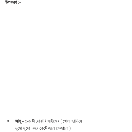
উপকরণ :-
আলু -
 ৫-৬ টা ,মাঝারি সাইজের ( খোসা ছাড়িয়ে 
ডুমো ডুমো  করে কেটে জলে ভেজানো )