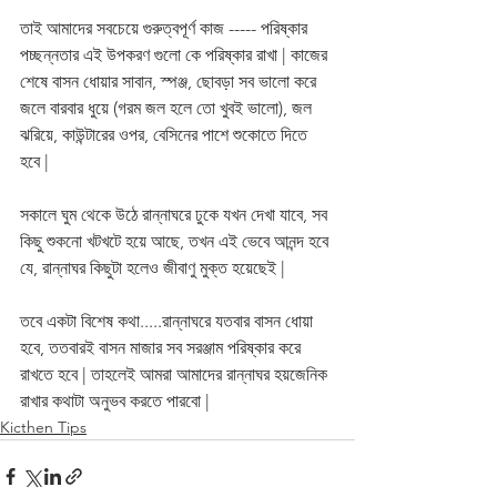
তাই আমাদের সবচেয়ে গুরুত্বপূর্ণ কাজ ----- পরিষ্কার 
পচ্ছন্নতার এই উপকরণ গুলো কে পরিষ্কার রাখা | কাজের 
শেষে বাসন ধোয়ার সাবান, স্পঞ্জ, ছোবড়া সব ভালো করে 
জলে বারবার ধুয়ে (গরম জল হলে তো খুবই ভালো), জল 
ঝরিয়ে, কাউন্টারের ওপর, বেসিনের পাশে শুকোতে দিতে 
হবে | 
সকালে ঘুম থেকে উঠে রান্নাঘরে ঢুকে যখন দেখা যাবে, সব 
কিছু শুকনো খটখটে হয়ে আছে, তখন এই ভেবে আনন্দ হবে 
যে, রান্নাঘর কিছুটা হলেও জীবাণু মুক্ত হয়েছেই | 
তবে একটা বিশেষ কথা.....রান্নাঘরে যতবার বাসন ধোয়া 
হবে, ততবারই বাসন মাজার সব সরঞ্জাম পরিষ্কার করে 
রাখতে হবে | তাহলেই আমরা আমাদের রান্নাঘর হয়জেনিক 
রাখার কথাটা অনুভব করতে পারবো | 
Kicthen Tips