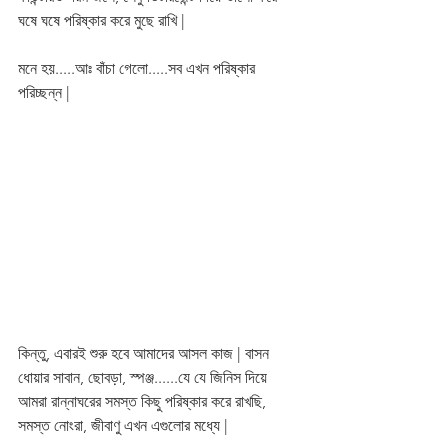
ঘষে ঘষে পরিষ্কার করে মুছে রাখি | 
মনে হয়.....আঃ বাঁচা গেলো.....সব এখন পরিষ্কার 
পরিচ্ছন্ন | 
কিন্তু, এবারই শুরু হবে আমাদের আসল কাজ | বাসন 
ধোয়ার সাবান, ছোবড়া, স্পঞ্জ......যে যে জিনিস দিয়ে 
আমরা রান্নাঘরের সমস্ত কিছু পরিষ্কার করে রাখছি, 
সমস্ত নোংরা, জীবাণু এখন এগুলোর মধ্যে | 