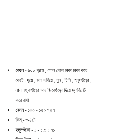
বেগুন - 
৬০০ গ্রাম , গোল গোল চাকা চাকা করে 
কেটে , ধুয়ে , জল ঝরিয়ে , নুন , চিনি , হলুদগুঁড়ো , 
লাল লঙ্কাগুঁড়ো আর জিরেগুঁড়ো দিয়ে ম্যারিনেট 
করে রাখা
বেসন - 
১০০ - ১৫০ গ্রাম 
ডিম্ -
 ৩-৪টে
হলুদগুঁড়ো - 
১ - ১.৫ চামচ 