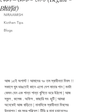
Bhaja)
AAMISH
NIRAAMISH
Kicthen Tips
Blogs
আজ ১৫ই অগাস্ট ! আমাদের ৭৮ তম স্বাধীনতা দিবস !! 
সকালে ঘুম ভাঙতেই কানে এলো দেশ মাতার গান | মনটা 
কেমন যেন এক শান্ত শান্ত খুশিতে ভরে উঠলো | আজ 
স্কুল , কলেজ . অফিস , কাছারি সব  ছুটি | আমরা 
অনেকেই আজ বাড়িতে | নানাদিকে স্বাধীনতা দিবসের 
উদযাপন | খুব সুন্দর পরিবেশ | টিভি র নানা চ্যানেলেও 