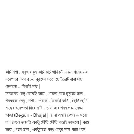
কচি শশা , সবুজ সবুজ কচি কচি খানিকটা দারুন গন্ধে ভরা 
ধনেপাতা  আর ৫০০ গ্র্রামের মতো ছোটছোট নানা মাছ 
মেশানো ...মিশালী মাছ |
আজকের মেনু ভেবেছি ভাত , পাতলা করে মুসুরের ডাল , 
গন্ধরাজ লেবু , শশা - পেঁয়াজ - টমেটো কাটা , ছোট ছোট 
মাছের ধনেপাতা দিয়ে বাটি চচ্চড়ি আর গরম গরম বেগুন 
ভাজা (Begun - Bhaja) | না না এমনি বেগুন ভাজবো 
না | বেগুন ভাজাটা একটু টেস্টি টেস্টি করেই ভাজবো | গরম 
ভাত , গরম ডাল , একটুকরো গন্ধ লেবুর সঙ্গে গরম গরম 