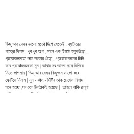
ডিম্ আর বেসন ভালো মতো মিশে যেতেই , ব্যাটারের 
পাত্রে দিলাম , খুব খুব অল্প , মানে এক চিমটে হলুদগুঁড়ো , 
প্রয়োজনমতো লাল লংকার গুঁড়ো , প্রয়োজনমতো চিনি 
আর প্রয়োজনমতো নুন | আবার সব ভালো করে মিশিয়ে 
নিতে লাগলাম | ডিম্ আর বেসন কিছুক্ষন ভালো করে 
ফেটিয়ে নিলাম | নুন - ঝাল - মিষ্টির তাক চেখেও নিলাম | 
মনে হচ্ছে ,সব তো ঠিকঠাকই হয়েছে |  তাহলে বাকি রান্না 
নামিয়ে শেষে, ম্যারিনেট করে রাখা বেগুনের টুকরোগুলো ,  
বেসন - ডিমের ব্যাটারে ডুবিয়ে গরম গরম ভেজে নিয়ে 
...গরম গরম দেব সবার পাতে পাতে |