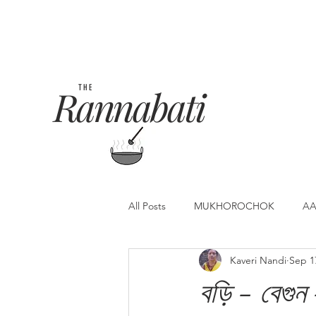
Rannabati
THE
All Posts
MUKHOROCHOK
AA
Kaveri Nandi
Sep 1
বড়ি - বেগুন