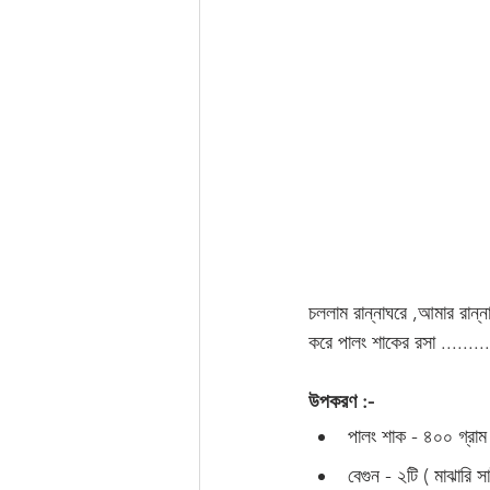
চললাম রান্নাঘরে ,আমার রান্
করে পালং শাকের রসা .........
উপকরণ :-
পালং শাক - ৪০০ গ্রাম
বেগুন - ২টি ( মাঝারি 