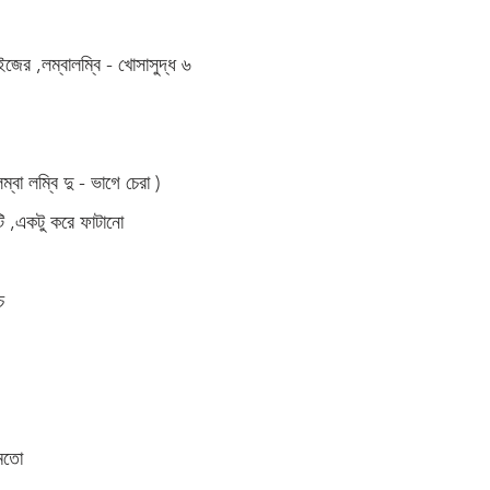
ইজের ,লম্বালম্বি - খোসাসুদ্ধ ৬ 
ম্বা লম্বি দু - ভাগে চেরা )
ি ,একটু করে ফাটানো 
চ 
মতো 