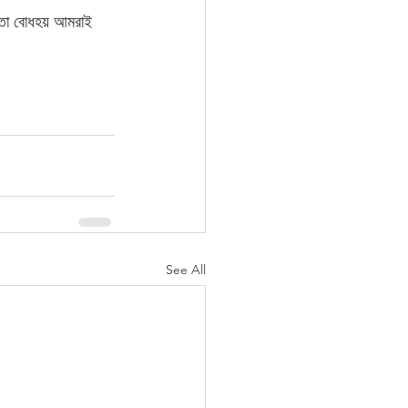
 তা বোধহয় আমরাই 
See All