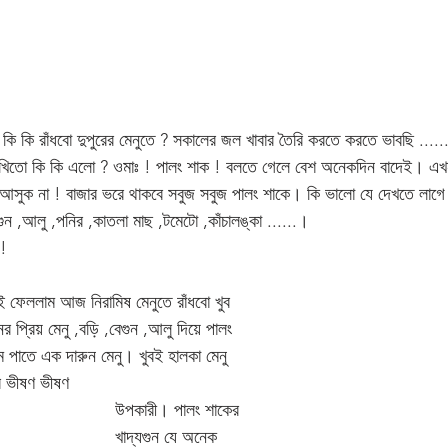
 কি কি রাঁধবো দুপুরের মেনুতে ? সকালের জল খাবার তৈরি করতে করতে ভাবছি .....
েখিতো কি কি এলো ? ওমাঃ ! পালং শাক ! বলতে গেলে বেশ অনেকদিন বাদেই। এখ
ুক না ! বাজার ভরে থাকবে সবুজ সবুজ পালং শাকে। কি ভালো যে দেখতে লাগে .
ন ,আলু ,পনির ,কাতলা মাছ ,টমেটো ,কাঁচালঙ্কা ......। 
 !
ই ফেললাম আজ নিরামিষ মেনুতে রাঁধবো খুব 
র প্রিয় মেনু ,বড়ি ,বেগুন ,আলু দিয়ে পালং 
 পাতে এক দারুন মেনু। খুবই হালকা মেনু 
র ভীষণ ভীষণ 
উপকারী। পালং শাকের 
খাদ্যগুন যে অনেক 