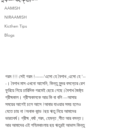
AAMISH
NIRAAMISH
Kicthen Tips
Blogs
গরম !!! সেই গরম !------'এসো হে বৈশাখ ,এসো হে '--
-। বৈশাখ মাস এখনো আসেনি, কিন্তু সুন্দর বসন্তের রেশ 
ফুরিয়ে গিয়ে চারিদিক গরমেই ছেয়ে গেছে।বৈশাখ জৈষ্ঠ্য 
গ্রীষ্মকাল। গ্রীস্মকালকে আর কি বা বলি ---আসার 
সময়ের আগেই চলে আসে !আবার যাওয়ার সময় হলেও 
যেতে চায় না !অবাক কান্ড !ছয় ঋতু নিয়ে আমাদের 
ভারতবর্ষ। গ্রীষ্ম ,বর্ষা ,শরৎ, হেমন্ত ,শীত আর বসন্ত। 
আর আমাদের এই পশ্চিমবাংলায় ছয় ঋতুরই আভাস কিন্তু 