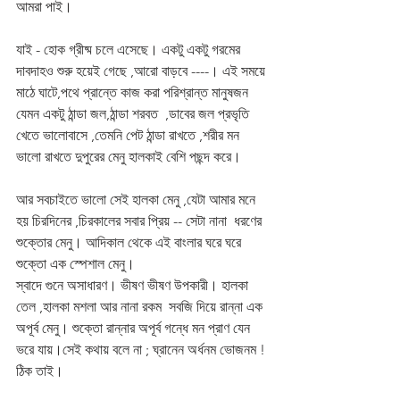
আমরা পাই। 
যাই - হোক গ্রীষ্ম চলে এসেছে। একটু একটু গরমের 
দাবদাহও শুরু হয়েই গেছে ,আরো বাড়বে ----। এই সময়ে 
মাঠে ঘাটে,পথে প্রান্তে কাজ করা পরিশ্রান্ত মানুষজন 
যেমন একটু ঠান্ডা জল,ঠান্ডা শরবত  ,ডাবের জল প্রভৃতি 
খেতে ভালোবাসে ,তেমনি পেট ঠান্ডা রাখতে ,শরীর মন 
ভালো রাখতে দুপুরের মেনু হালকাই বেশি পছন্দ করে। 
আর সবচাইতে ভালো সেই হালকা মেনু ,যেটা আমার মনে 
হয় চিরদিনের ,চিরকালের সবার প্রিয় -- সেটা নানা  ধরণের 
শুক্তোর মেনু। আদিকাল থেকে এই বাংলার ঘরে ঘরে 
শুক্তো এক স্পেশাল মেনু। 
স্বাদে গুনে অসাধারণ। ভীষণ ভীষণ উপকারী। হালকা 
তেল ,হালকা মশলা আর নানা রকম  সবজি দিয়ে রান্না এক 
অপূর্ব মেনু। শুক্তো রান্নার অপূর্ব গন্ধে মন প্রাণ যেন 
ভরে যায়।সেই কথায় বলে না ; ঘ্রানেন অর্ধনম ভোজনম ! 
ঠিক তাই। 