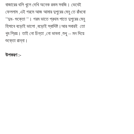
বাজারের থলি খুলে দেখি অনেক রকম সবজি। ভেবেই 
ফেললাম ,এই গরমে আজ আমার দুপুরের মেনু তে রাঁধবো  
''দুধ- শুক্তো ''। গরম ভাতে প্রথম পাতে দুপুরের মেনু 
হিসাবে বড়োই ভালো ,বড়োই স্বাদিষ্ট।আর সবারই  তো 
খুব প্রিয়। তাই নো চিন্তা ,নো ভাবনা ,শুধু -- মন দিয়ে 
শুক্তো রান্না। 
উপকরণ :-