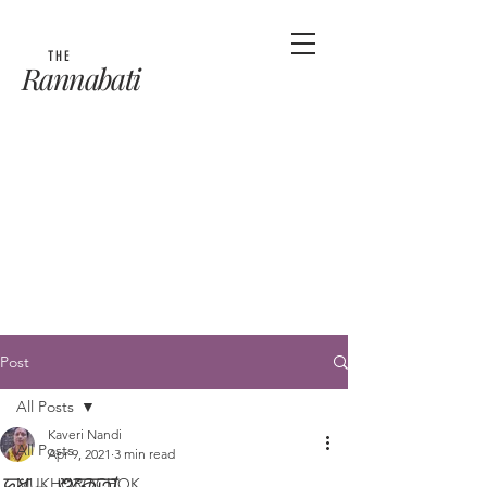
THE
Rannabati
Post
All Posts
Kaveri Nandi
All Posts
Apr 9, 2021
3 min read
দুধ - শুক্তো
MUKHOROCHOK