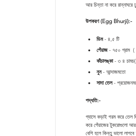
আর চিন্তা না করে রান্নাঘরে ঢ
উপকরণ (Egg Bhurji):- 
ডিম 
- ৪,৫ টি 
পেঁয়াজ 
- ৭৫০ গ্রাম  (
কাঁচালঙ্কা 
- ৩ ৪ চামচ(
নুন 
- আন্দাজমতো 
সাদা তেল
 - প্রয়োজনম
পদ্ধতি:-
গ্যাসে কড়াই গরম করে তেল দ
করে পেঁয়াজের টুকরোগুলো আর ক
বেশি হলে কিন্তু ভালো লাগবে ন