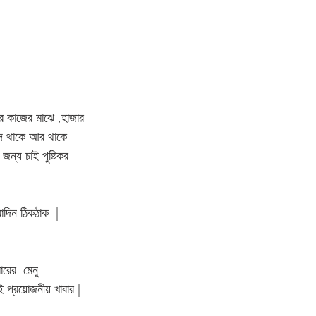
র কাজের মাঝে ,হাজার 
্দে থাকে আর থাকে 
ন্য চাই পুষ্টিকর 
াদিন ঠিকঠাক  | 
রের  মেনু 
বই প্রয়োজনীয় খাবার |