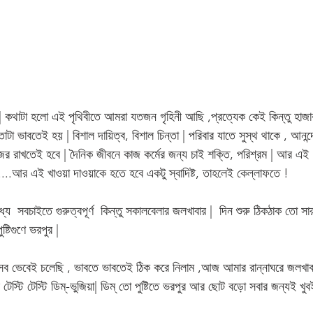
| কথাটা হলো এই পৃথিবীতে আমরা যতজন গৃহিনী আছি ,প্রত্যেক কেই কিন্তু হাজা
্তাটা ভাবতেই হয় | বিশাল দায়িত্ব, বিশাল চিন্তা | পরিবার যাতে সুস্থ থাকে , আনন
র রাখতেই হবে | দৈনিক জীবনে কাজ কর্মের জন্য চাই শক্তি, পরিশ্রম | আর এই  জ
.....আর এই খাওয়া দাওয়াকে হতে হবে একটু স্বাদিষ্ট, তাহলেই কেল্লাফতে !
যে  সবচাইতে গুরুত্বপূর্ণ  কিন্তু সকালবেলার জলখাবার |  দিন শুরু ঠিকঠাক তো সার
্টিগুণে ভরপুর | 
সব ভেবেই চলেছি , ভাবতে ভাবতেই ঠিক করে নিলাম ,আজ আমার রান্নাঘরে জলখাবা
 টেস্টি টেস্টি ডিম্-ভুজিয়া| ডিম্ তো পুষ্টিতে ভরপুর আর ছোট বড়ো সবার জন্যই খু