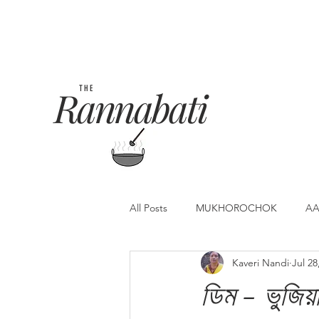
Rannabati
THE
All Posts
MUKHOROCHOK
AA
Kaveri Nandi
Jul 28
ডিম - ভুজি