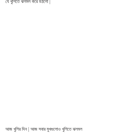
যে খুশিতে ঝলমল করে উঠলো |
আজ খুশির দিন | আজ সবার মুখগুলোও খুশিতে ঝলমল 