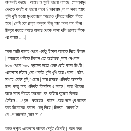
ঝলমলই করছে | আমার ও খুবই ভালো লাগছে, গোমড়ামুখ 
দেখতে কারই বা ভালো লাগে ? ভাবলাম ,না না সবার হঠাৎ  
খুশি খুশি হওয়া মুখগুলোকে আরোও খুশিতে ভরিয়ে দিতে 
হবে | দেখি তো রান্না বান্নায় কিছু মজা আনা যায় কিনা ! 
চিন্তা করতে করতে বাজার থেকে আসা থলি গুলোর দিকে 
এগোলাম .....| 
আজ আমি বাজার থেকে একটু চিকেন আনতে দিয়ে ছিলাম 
| বাজারের থলিতে চিকেন তো রয়েইছে ,সঙ্গে দেখলাম 
৮৫০ থেকে ৯০০ গ্রামের মতো ছোট ছোট গলদা চিংড়ি | 
একেবারে টাটকা ,দেখে মনটা খুশি খুশি হয়ে গেলো | হঠাৎ 
মাথায় একটা বুদ্ধি এলো | ঘরে রয়েছে খানিকটা বাসমতি 
চাল ,কাজু আর খানিকটা কিসমিস ও আছে | আজ শীতের 
রাতে সবার শীতের আমেজ কে  ভরিয়ে তুলবো ডিনার 
টেবিলে .....প্রন - ফ্রায়েড - রাইস ..আর সঙ্গে খুব হালকা 
করে চিকেনের কোনো  মেনু দিয়ে | চিন্তা - ভাবনা টা 
বে...শ ভালোই ,তাই না ?  
আজ দুপুরে একেবারে হালকা মেনুই রেঁধেছি | গরম গরম 