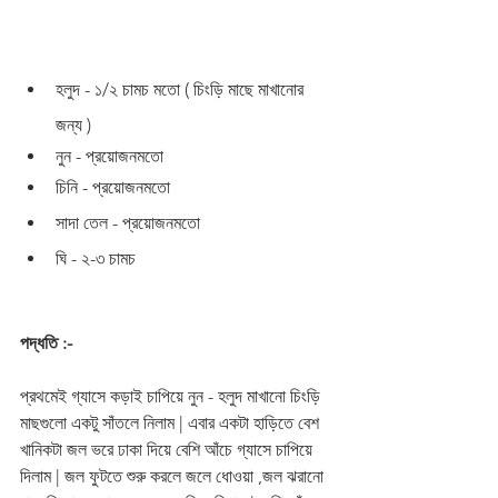
হলুদ - ১/২ চামচ মতো ( চিংড়ি মাছে মাখানোর 
জন্য )
নুন - প্রয়োজনমতো 
চিনি - প্রয়োজনমতো 
সাদা তেল - প্রয়োজনমতো 
ঘি - ২-৩ চামচ 
পদ্ধতি :-
প্রথমেই গ্যাসে কড়াই চাপিয়ে নুন - হলুদ মাখানো চিংড়ি 
মাছগুলো একটু সাঁতলে নিলাম | এবার একটা হাড়িতে বেশ 
খানিকটা জল ভরে ঢাকা দিয়ে বেশি আঁচে গ্যাসে চাপিয়ে 
দিলাম | জল ফুটতে শুরু করলে জলে ধোওয়া ,জল ঝরানো 