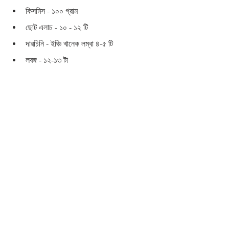
কিসমিস - ১০০ গ্রাম 
ছোট এলাচ - ১০ - ১২ টি 
দারচিনি - ইঞ্চি খানেক লম্বা ৪-৫ টি 
লবঙ্গ - ১২-১৩ টা 