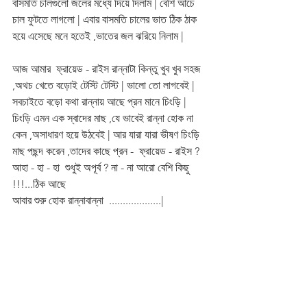
বাসমতি চালগুলো জলের মধ্যে দিয়ে দিলাম | বেশি আঁচে 
চাল ফুটতে লাগলো | এবার বাসমতি চালের ভাত ঠিক ঠাক 
হয়ে এসেছে মনে হতেই ,ভাতের জল ঝরিয়ে নিলাম |
আজ আমার  ফ্রায়েড - রাইস রান্নাটা কিন্তু খুব খুব সহজ 
,অথচ খেতে বড়োই টেস্টি টেস্টি | ভালো তো লাগবেই | 
সবচাইতে বড়ো কথা রান্নায় আছে প্রন মানে চিংড়ি | 
চিংড়ি এমন এক স্বাদের মাছ ,যে ভাবেই রান্না হোক না 
কেন ,অসাধারণ হয়ে উঠবেই | আর যারা যারা ভীষণ চিংড়ি 
মাছ পছন্দ করেন ,তাদের কাছে প্রন -  ফ্রায়েড - রাইস ? 
আহা - হা - হা  শুধুই অপূর্ব ? না - না আরো বেশি কিছু 
!!!...ঠিক আছে 
আবার শুরু হোক রান্নাবান্না  ...................|