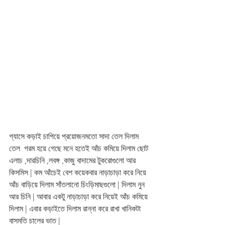
গ্যাসে কড়াই চাপিয়ে প্রয়োজনমতো সাদা তেল দিলাম  
তেল  গরম হয়ে গেছে মনে হতেই আঁচ কমিয়ে দিলাম ছোট 
এলাচ ,দারচিনি ,লবঙ্গ ,কাজু বাদামের টুকরোগুলো আর 
কিসমিস | কম আঁচেই বেশ কয়েকবার নাড়াচাড়া করে নিয়ে 
আঁচ বাড়িয়ে দিলাম সাঁতলানো চিংড়িমাছগুলো | দিলাম নুন 
আর চিনি | আবার একটু নাড়াচাড়া করে নিয়েই আঁচ কমিয়ে 
দিলাম | এবার কড়াইতে দিলাম রান্না করে রাখা খানিকটা 
বাসমতি চালের ভাত | 