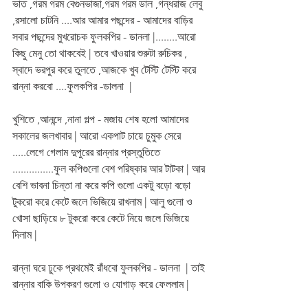
ভাত ,গরম গরম বেগুনভাজা,গরম গরম ডাল ,গন্ধরাজ লেবু 
,রসালো চাটনি ....আর আমার পছন্দের - আমাদের বাড়ির 
সবার পছন্দের মুখরোচক ফুলকপির - ডানলা |........আরো 
কিছু মেনু তো থাকবেই | তবে খাওয়ার শুরুটা রুচিকর , 
স্বাদে ভরপুর করে তুলতে ,আজকে খুব টেস্টি টেস্টি করে 
রান্না করবো ....ফুলকপির -ডালনা  |
খুশিতে ,আনন্দে ,নানা গল্প - মজায় শেষ হলো আমাদের 
সকালের জলখাবার | আরো একপাট চায়ে চুমুক সেরে 
.....লেগে গেলাম দুপুরের রান্নার প্রস্তুতিতে 
...............ফুল কপিগুলো বেশ পরিষ্কার আর টাটকা | আর 
বেশি ভাবনা চিন্তা না করে কপি গুলো একটু বড়ো বড়ো 
টুকরো করে কেটে জলে ভিজিয়ে রাখলাম | আলু গুলো ও 
খোসা ছাড়িয়ে ৮ টুকরো করে কেটে নিয়ে জলে ভিজিয়ে 
দিলাম |
রান্না ঘরে ঢুকে প্রথমেই রাঁধবো ফুলকপির - ডালনা  | তাই 
রান্নার বাকি উপকরণ গুলো ও যোগাড় করে ফেললাম |