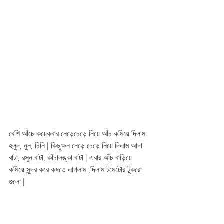
বেশি আঁচে কয়েকবার নেড়েচেড়ে নিয়ে আঁচ কমিয়ে দিলাম 
হলুদ, নুন, চিনি | কিছুক্ষন নেড়ে চেড়ে নিয়ে দিলাম আদা 
বাটা, রসুন বাটা, কাঁচালঙ্কা বাটা | এবার আঁচ বাড়িয়ে 
কমিয়ে সুন্দর করে কষতে লাগলাম ,দিলাম টমেটোর টুকরো 
গুলো | 
মসলার সুন্দর গন্ধ বের হলেই ,আঁচ কমিয়ে দিলাম ভাজা 
ফুলকপির টুকরো গুলো আর জিরে গুঁড়ো, অল্প লাল 