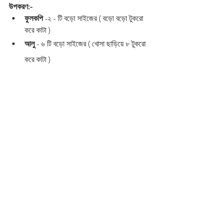
উপকরণ:- 
ফুলকপি 
-২ - টি বড়ো সাইজের ( বড়ো বড়ো টুকরো 
করে কাটা )
আলু 
- ৬ টি বড়ো সাইজের ( খোসা ছাড়িয়ে ৮ টুকরো 
করে কাটা )