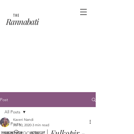
THE
Rannabati
Post
All Posts
Kaveri Nandi
All Posts
Jul 30, 2020
3 min read
ফুলকপির - ডালনা | Fulkopir -
MUKHOROCHOK