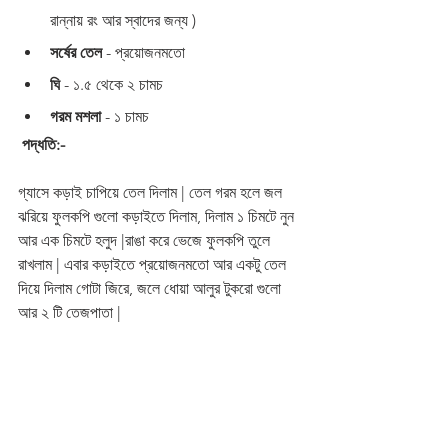
রান্নায় রং আর স্বাদের জন্য )
সর্ষের তেল
 - প্রয়োজনমতো 
ঘি 
- ১.৫ থেকে ২ চামচ 
গরম মশলা
 - ১ চামচ  
পদ্ধতি:-
গ্যাসে কড়াই চাপিয়ে তেল দিলাম | তেল গরম হলে জল 
ঝরিয়ে ফুলকপি গুলো কড়াইতে দিলাম, দিলাম ১ চিমটে নুন 
আর এক চিমটে হলুদ |রাঙা করে ভেজে ফুলকপি তুলে 
রাখলাম | এবার কড়াইতে প্রয়োজনমতো আর একটু তেল 
দিয়ে দিলাম গোটা জিরে, জলে ধোয়া আলুর টুকরো গুলো 
আর ২ টি তেজপাতা | 