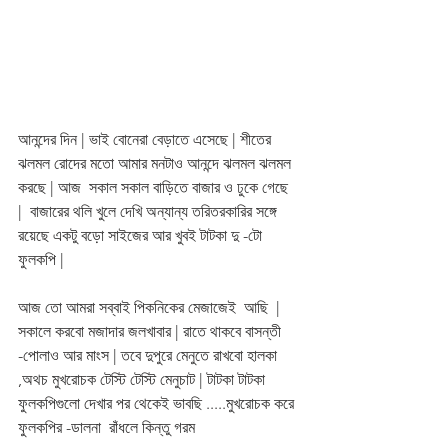
আনন্দের দিন | ভাই বোনেরা বেড়াতে এসেছে | শীতের 
ঝলমল রোদের মতো আমার মনটাও আনন্দে ঝলমল ঝলমল 
করছে | আজ  সকাল সকাল বাড়িতে বাজার ও ঢুকে গেছে  
|  বাজারের থলি খুলে দেখি অন্যান্য তরিতরকারির সঙ্গে 
রয়েছে একটু বড়ো সাইজের আর খুবই টাটকা দু -টো 
ফুলকপি | 
আজ তো আমরা সব্বাই পিকনিকের মেজাজেই  আছি  | 
সকালে করবো মজাদার জলখাবার | রাতে থাকবে বাসন্তী 
-পোলাও আর মাংস | তবে দুপুরে মেনুতে রাখবো হালকা 
,অথচ মুখরোচক টেস্টি টেস্টি মেনুচাট | টাটকা টাটকা 
ফুলকপিগুলো দেখার পর থেকেই ভাবছি .....মুখরোচক করে 
ফুলকপির -ডালনা  রাঁধলে কিন্তু গরম 