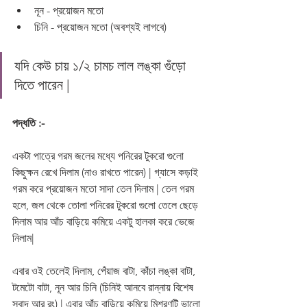
নূন - প্রয়োজন মতো
চিনি - প্রয়োজন মতো (অবশ্যই লাগবে)
যদি কেউ চায় ১/২ চামচ লাল লঙ্কা গুঁড়ো 
দিতে পারেন | 
পদ্ধতি :-
একটা পাত্রে গরম জলের মধ্যে পনিরের টুকরো গুলো 
কিছুক্ষন রেখে দিলাম (নাও রাখতে পারেন) | গ্যাসে কড়াই 
গরম করে প্রয়োজন মতো সাদা তেল দিলাম | তেল গরম 
হলে, জল থেকে তোলা পনিরের টুকরো গুলো তেলে ছেড়ে 
দিলাম আর আঁচ বাড়িয়ে কমিয়ে একটু হালকা করে ভেজে 
নিলাম| 
এবার ওই তেলেই দিলাম, পেঁয়াজ বাটা, কাঁচা লঙ্কা বাটা, 
টমেটো বাটা, নূন আর চিনি (চিনিই আনবে রান্নায় বিশেষ 
স্বাদ আর রং) | এবার আঁচ বাড়িয়ে কমিয়ে মিশ্রণটি ভালো 