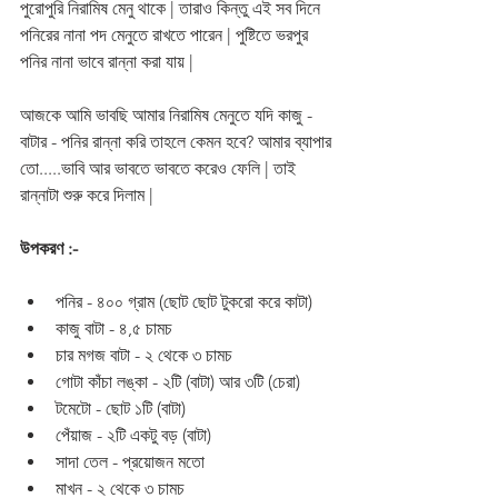
পুরোপুরি নিরামিষ মেনু থাকে | তারাও কিন্তু এই সব দিনে 
পনিরের নানা পদ মেনুতে রাখতে পারেন | পুষ্টিতে ভরপুর 
পনির নানা ভাবে রান্না করা যায় | 
আজকে আমি ভাবছি আমার নিরামিষ মেনুতে যদি কাজু - 
বাটার - পনির রান্না করি তাহলে কেমন হবে? আমার ব্যাপার 
তো.....ভাবি আর ভাবতে ভাবতে করেও ফেলি | তাই 
রান্নাটা শুরু করে দিলাম | 
উপকরণ :-
পনির - ৪০০ গ্রাম (ছোট ছোট টুকরো করে কাটা)
কাজু বাটা - ৪,৫ চামচ
চার মগজ বাটা - ২ থেকে ৩ চামচ
গোটা কাঁচা লঙ্কা - ২টি (বাটা) আর ৩টি (চেরা)
টমেটো - ছোট ১টি (বাটা)
পেঁয়াজ - ২টি একটু বড় (বাটা)
সাদা তেল - প্রয়োজন মতো
মাখন - ২ থেকে ৩ চামচ