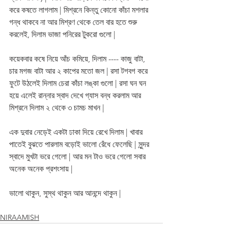
করে কষতে লাগলাম | মিশ্রনে কিন্তু কোনো কাঁচা মশলার 
গন্ধ থাকবে না আর মিশ্রণ থেকে তেল বার হতে শুরু 
করলেই, দিলাম ভাজা পনিরের টুকরো গুলো | 
কয়েকবার কষে নিয়ে আঁচ কমিয়ে, দিলাম ---- কাজু বাটা, 
চার মগজ বাটা আর ২ কাপের মতো জল | রসা টগবগ করে 
ফুটে উঠলেই দিলাম চেরা কাঁচা লঙ্কা গুলো | রসা ঘন ঘন 
হয়ে এলেই রান্নার স্বাদ দেখে গ্যাস বন্ধ করলাম আর 
মিশ্রনে দিলাম ২ থেকে ৩ চামচ মাখন | 
এক দুবার নেড়েই একটা ঢাকা দিয়ে রেখে দিলাম | খাবার 
পাতেই বুঝতে পারলাম বড়োই ভালো রেঁধে ফেলেছি | সুন্দর 
স্বাদে মুখটা ভরে গেলো | আর মন টাও ভরে গেলো সবার 
অনেক অনেক প্রশংসায় |
ভালো থাকুন, সুস্থ থাকুন আর আনন্দে থাকুন | 
NIRAAMISH