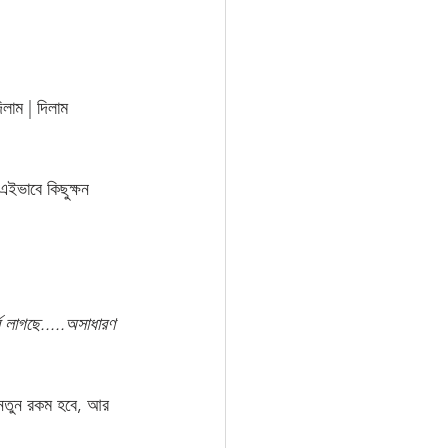
লাম | দিলাম 
ইভাবে কিছুক্ষন 
ব লাগছে.....অসাধারণ 
 নতুন রকম হবে, আর 