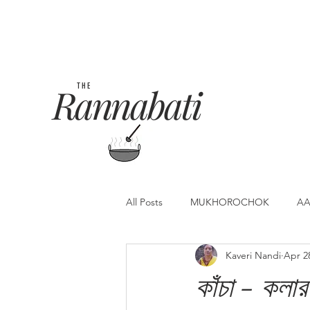
Rannabati
THE
All Posts
MUKHOROCHOK
AA
Kaveri Nandi
Apr 2
কাঁচা - কলার