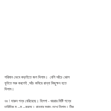
পরিমান ভেবে কড়াইতে জল দিলাম।  বেশি আঁচে ঝোল 
ফুটতে শুরু করলেই ,আঁচ কমিয়ে রান্না কিছুক্ষন হতে 
দিলাম। 
ওঃ ! দারুন গন্ধ বেরিয়েছে। হিলশা - খয়রার মিষ্টি গন্ধে 
চারিদিক ম --ম --করছে। রান্নার স্বাদ দেখে নিলাম। ঠিক 