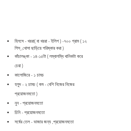
হিলসে - খয়রা( বা খয়রা - ইলিশ ) -৭০০ গ্রাম ( ১২ 
পিস্ ,খোসা ছাড়িয়ে পরিষ্কার করা )
কাঁচালঙ্কা - ১৪-১৫টা ( লম্বালম্বি খানিকটা করে 
চেরা )
কালোজিরে - ১ চামচ 
হলুদ - ২ চামচ ( কম - বেশি নিজের নিজের 
প্রয়োজনমতো )
নুন - প্রয়োজনমতো 
চিনি - প্রয়োজনমতো 
সর্ষের তেল - ভাজার জন্য ,প্রয়োজনমতো 