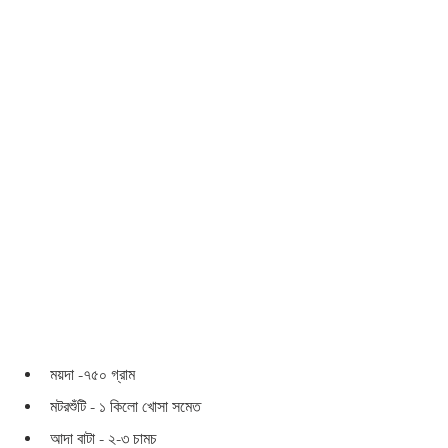
ময়দা -৭৫০ গ্রাম 
মটরশুঁটি - ১ কিলো খোসা সমেত 
আদা বাটা - ২-৩ চামচ 