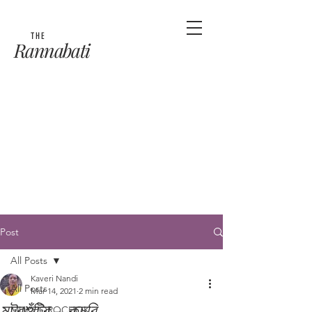
THE
Rannabati
Post
All Posts
Kaveri Nandi
All Posts
Mar 14, 2021
2 min read
মটরশুঁটির - কচুরি
MUKHOROCHOK