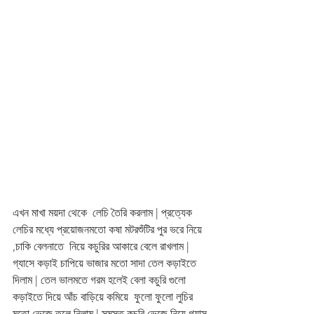
এখন মাখা ময়দা থেকে  লেচি তৈরি করলাম | প্রত্যেক 
লেচির মধ্যে প্রয়োজনমতো কষা মটরশুঁটির পুর ভরে নিয়ে 
,চাকি বেলনাতে  নিয়ে কচুরির আকারে বেলে রাখলাম | 
গ্যাসে কড়াই চাপিয়ে ভাজার মতো সাদা তেল কড়াইতে 
দিলাম | তেল ভালমতে গরম হলেই বেলা কচুরি গুলো 
কড়াইতে দিয়ে আঁচ বাড়িয়ে কমিয়ে  ফুলো ফুলো লুচির 
মতো ভেজে তুলে নিলাম | সমস্ত কচুরি ভেজে নিয়ে গ্যাস 