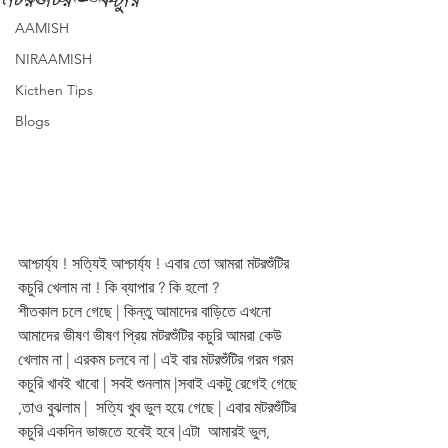
AAMISH
NIRAAMISH
Kicthen Tips
Blogs
আশ্চার্য্য ! সত্যিই আশ্চার্য্য ! এবার তো আমরা মটরশুঁটির 
কচুরি খেলাম না ! কি ব্যাপার ? কি হলো ?
শীতকাল চলে গেছে | কিন্তু আমাদের বাড়িতে এখনো 
আমাদের ভীষণ ভীষণ প্রিয় মটরশুঁটির কচুরি আমরা কেউ 
খেলাম না | এরকম চলবে না | এই বার মটরশুঁটির গরম গরম 
কচুরি খাবই খাবো | সবই শুনলাম |সবাই একটু রেগেই গেছে 
,তাও বুঝলাম |  সত্যি খুব ভুল হয়ে গেছে | এবার মটরশুঁটির 
কচুরি একদিন ভাজতে হবেই হবে |এটা  আমারই ভুল, 