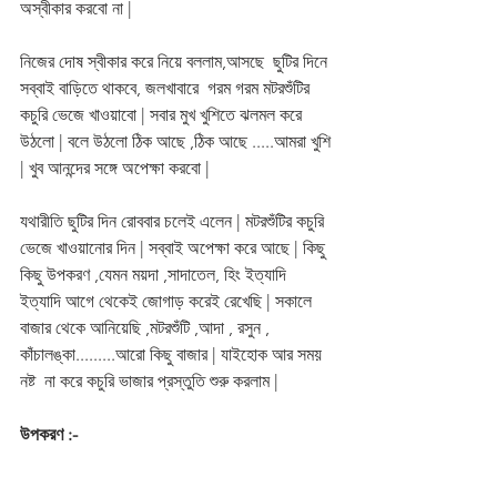
অস্বীকার করবো না |
নিজের দোষ স্বীকার করে নিয়ে বললাম,আসছে  ছুটির দিনে 
সব্বাই বাড়িতে থাকবে, জলখাবারে  গরম গরম মটরশুঁটির 
কচুরি ভেজে খাওয়াবো | সবার মুখ খুশিতে ঝলমল করে 
উঠলো | বলে উঠলো ঠিক আছে ,ঠিক আছে .....আমরা খুশি 
| খুব আনন্দের সঙ্গে অপেক্ষা করবো |     
যথারীতি ছুটির দিন রোববার চলেই এলেন | মটরশুঁটির কচুরি 
ভেজে খাওয়ানোর দিন | সব্বাই অপেক্ষা করে আছে | কিছু 
কিছু উপকরণ ,যেমন ময়দা ,সাদাতেল, হিং ইত্যাদি 
ইত্যাদি আগে থেকেই জোগাড় করেই রেখেছি | সকালে 
বাজার থেকে আনিয়েছি ,মটরশুঁটি ,আদা , রসুন , 
কাঁচালঙ্কা.........আরো কিছু বাজার | যাইহোক আর সময় 
নষ্ট  না করে কচুরি ভাজার প্রস্তুতি শুরু করলাম |
উপকরণ :-