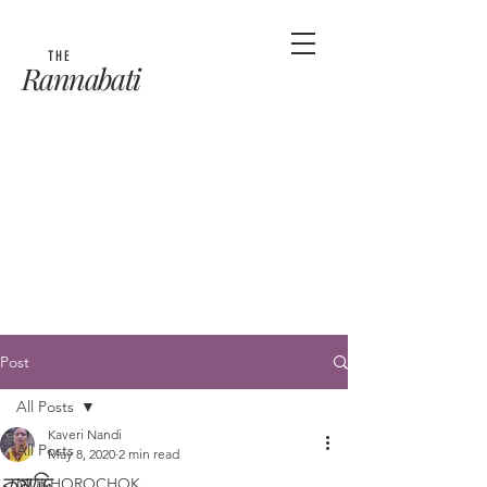
THE
Rannabati
Post
All Posts
Kaveri Nandi
All Posts
May 8, 2020
2 min read
কুমড়ি
MUKHOROCHOK