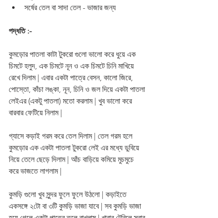
সর্ষের তেল বা সাদা তেল - ভাজার জন্য 
পদ্ধতি :-
কুমড়োর পাতলা কাটা টুকরো গুলো ভালো করে ধুয়ে এক 
চিমটে হলুদ, এক চিমটে নূন ও এক চিমটে চিনি মাখিয়ে 
রেখে দিলাম | এবার একটা পাত্রে বেসন, কালো জিরে, 
পোস্তো, কাঁচা লঙ্কা, নূন, চিনি ও জল দিয়ে একটা পাতলা 
লেইএর (একটু পাতলা) মতো করলাম | খুব ভালো করে 
বারবার ফেটিয়ে নিলাম | 
গ্যাসে কড়াই গরম করে তেল দিলাম | তেল গরম হলে 
কুমড়োর এক একটা পাতলা টুকরো লেই এর মধ্যে ডুবিয়ে 
নিয়ে তেলে ছেড়ে দিলাম | আঁচ বাড়িয়ে কমিয়ে মুচমুচে 
করে ভাজতে লাগলাম |
কুমড়ি গুলো খুব সুন্দর ফুলে ফুলে উঠলো | কড়াইতে 
একসঙ্গে ২টো বা ৩টি কুমড়ি ভাজা যাবে | সব কুমড়ি ভাজা 
হয়ে গেলে একটা পাত্রে তুলে রাখলাম | খাবার টেবিলে সবার 