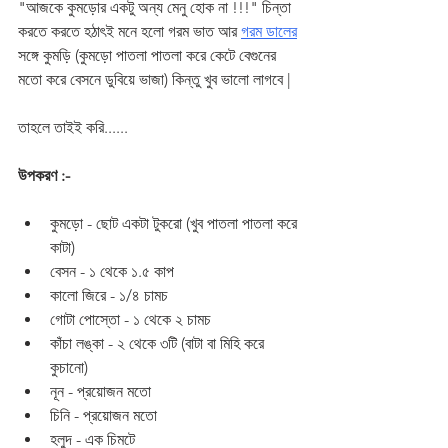
"আজকে কুমড়োর একটু অন্য মেনু হোক না !!!" চিন্তা 
করতে করতে হঠাৎই মনে হলো গরম ভাত আর 
গরম ডালের
সঙ্গে কুমড়ি (কুমড়ো পাতলা পাতলা করে কেটে বেগুনের 
মতো করে বেসনে ডুবিয়ে ভাজা) কিন্তু খুব ভালো লাগবে |
তাহলে তাইই করি......
উপকরণ :-
কুমড়ো - ছোট একটা টুকরো (খুব পাতলা পাতলা করে 
কাটা)
বেসন - ১ থেকে ১.৫ কাপ
কালো জিরে - ১/৪ চামচ
গোটা পোস্তো - ১ থেকে ২ চামচ
কাঁচা লঙ্কা - ২ থেকে ৩টি (বাটা বা মিহি করে 
কুচানো)
নূন - প্রয়োজন মতো
চিনি - প্রয়োজন মতো
হলুদ - এক চিমটে