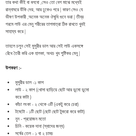
তার কথা কীই বা বলবো ,সেও তো বেশ মাঝে মধ্যেই 
রান্নাঘরে উঁকি দেয়, আর ঢুকেও পরে | কারণ সেও যে 
ভীষণ উপকারী ,অনেক অনেক ঔষুধি গুনে ভরা | তীব্র 
গরমে লাউ এর মেনু শরীরের তাপমাত্রা ঠিক রাখতে খুবই 
সাহায্য করে | 
তাহলে চলুন সেই মুসুরীর ডাল আর সেই লাউ একসঙ্গে 
রেঁধে তৈরী করি এক হালকা, অথচ খুব পুষ্টিকর মেনু |
উপকরণ :-
মুসুরীর ডাল -১ কাপ 
লাউ - ২ কাপ (খোসা ছাড়িয়ে ছোট আর ডুমো ডুমো 
করে কাটা )
কাঁচা লংকা - ২ থেকে ৩টি (একটু করে চেরা)
টমেটো - ১টি ছোট (ছোট ছোট টুকরো করে কাটা)
নুন - প্রয়োজন মতো 
চিনি - কয়েক দানা (স্বাদের জন্য)
সর্ষের তেল - ১ বা ২ চামচ 