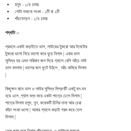
হলুদ - ১/৪ চামচ 
গোটা শুকনো লংকা - ১টি বা ২টি 
পাঁচফোড়ন - ১/৪ চামচ 
পদ্ধতি :-
প্রথমে একটা কড়াইতে ডাল, লাউয়ের টুকরো আর টমেটোর 
টুকরো গুলো নিয়ে ভালো করে ধুয়ে নিলাম | এবার ডাল 
সুসিদ্ধ হয় এমন পরিমান জল দিয়ে গ্যাসে বেশি আঁচে লাউ 
ডাল বসলাম | ডালের জল ফুটে উঠলে , আঁচ কমিয়ে দিলাম 
| 
কিছুক্ষন বাদে ডাল ও লাউর সুসিদ্ধ মিশ্রণটি একটু ঘন-ঘন 
হয়ে এলে ,গ্যাস বন্ধ করে একটা পাত্রে ঢেলে দিলাম | 
পাত্রে দিলাম হলুদ, নুন, কয়েকটি চিনির দানা আর চেরা 
কাঁচা লংকা গুলো | আবার গ্যাসে কড়াই গরম করে তেল 
দিলাম |
তেল গরম হলে দিলাম পাঁচফোড়ন  ও ফাটানো শুকনো 