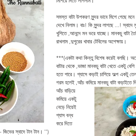
মিশিয়ে দিতে লাগলাম। 
সমস্ত বাটা উপকরণ সুন্দর ভাবে মিশে গেছে মনে 
দেখে নিলাম। বাঃ! কি সুন্দর লাগছে ...! স্বাদে
খুশিতে ,আনন্দে মন ভরে যাচ্ছে। মানকচু বাটা তৈ
রাখলাম ,দুপুরের খাবার টেবিলের অপেক্ষায়। 
***(একটা কথা কিন্তু বিশেষ করেই বলছি। অনেক
বাটার থেকে ,ভাজা মানকচু বাটা খেতে একটু বেশি
হতে পারে। গ্যাসে কড়াই চাপিয়ে অল্প একটু ত
গরম হলেই ,আঁচ কমিয়ে মানকচু বাটা কড়াইতে দি
আঁচ বাড়িয়ে 
কমিয়ে একটু 
নেড়ে নিয়েই 
গ্যাস বন্ধ 
করে দিতে 
- জিভের স্বাদে টান টান। '')