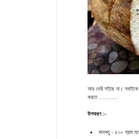
আর দেরি সইছে না। সবাইকে চা 
করতে ............
উপকরণ :-
মানকচু - ৫০০ গ্রাম ম