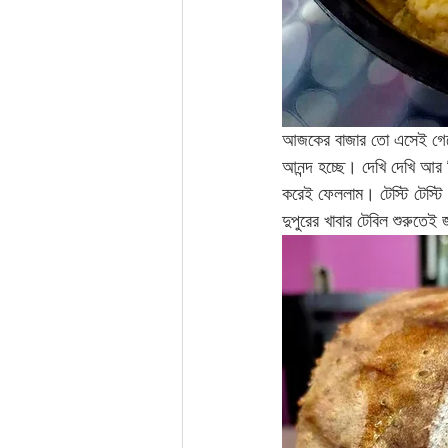
আজকের বাজার তো এসেই গেছে।
আনন্দ হচ্ছে। দেখি দেখি আর
করেই ফেললাম। টেস্টি টেস্টি
দুপুরের খাবার টেবিল শুরুতে