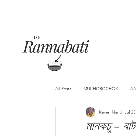
Rannabati
THE
All Posts
MUKHOROCHOK
AA
Kaveri Nandi
Jul 23
মানকচু - বাট