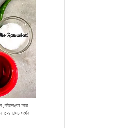
ল ,কাঁচালঙ্কা আর 
র ৩-৪ চামচ সর্ষের 