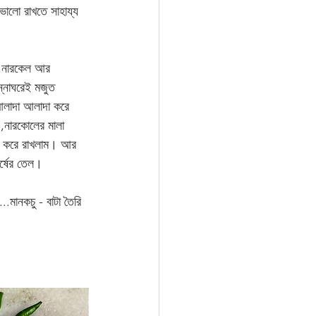
ভালো রাখতে সাহায্য 
্ত,নারকেল আর 
ান্নাঘরেই মজুত 
আলাদা আলাদা করে 
,নারকোলের মালা 
ো করে রাখলাম। আর 
র্ষের তেল।  
.মানকচু - বাটা তৈরি 