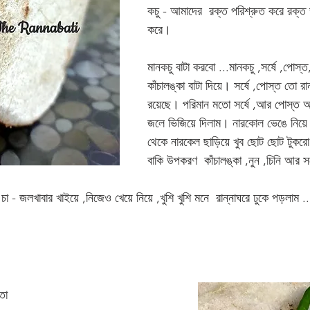
কচু - আমাদের  রক্ত পরিশ্রুত করে রক্ত 
করে।  
মানকচু বাটা করবো ...মানকচু ,সর্ষে ,পোস
কাঁচালঙ্কা বাটা দিয়ে। সর্ষে ,পোস্ত তো র
রয়েছে। পরিমান মতো সর্ষে ,আর পোস্ত 
জলে ভিজিয়ে দিলাম। নারকোল ভেঙে নিয়ে 
থেকে নারকেল ছাড়িয়ে খুব ছোট ছোট টুকর
বাকি উপকরণ  কাঁচালঙ্কা ,নুন ,চিনি আর স
- জলখাবার খাইয়ে ,নিজেও খেয়ে নিয়ে ,খুশি খুশি মনে  রান্নাঘরে ঢুকে পড়লাম ....
তো 