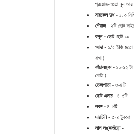
প্রয়োজনমতো নুন আর এ.
নারকেল দুধ - 
১৮০ মিলি
পেঁয়াজ -
 ২টি ছোট সাইজ
রসুন -
 ছোট ছোট ১০ - 
আদা -
 ১/২ ইঞ্চি মতো
রাখা )
কাঁচালঙ্কা -
 ১০-১২ টা 
গোটা )
তেজপাতা -
 ৩-৪টি 
ছোট এলাচ -
 ৪-৫টি 
লবঙ্গ -
 ৪-৫টি 
দারচিনি -
 ৩-৪ টুকরো 
লাল লঙ্কাগুঁড়ো -