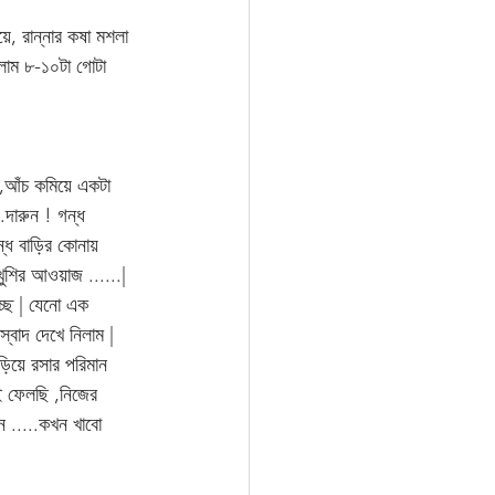
, রান্নার কষা মশলা 
িলাম ৮-১০টা গোটা 
 ,আঁচ কমিয়ে একটা 
..দারুন ! গন্ধ 
ন্ধ বাড়ির কোনায় 
খুশির আওয়াজ ......| 
্ছে | যেনো এক 
স্বাদ দেখে নিলাম | 
াড়িয়ে রসার পরিমান 
েই ফেলছি ,নিজের 
ন .....কখন খাবো 