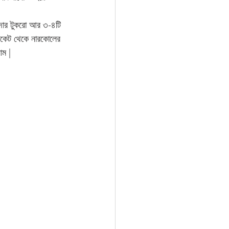
আদার টুকরো আর ৩-৪টি 
্যাকেট থেকে নারকোলের 
াম | 