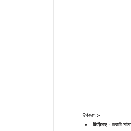
উপকরণ :-
চিংড়িমাছ -
 মাঝারি সাই