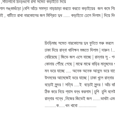
েই ,সাঁতলানো চিংড়গুলো রসা সমেত কড়াইতে দিয়ে 
লাল লঙ্কাগুঁড়ো |বেশি আঁচে সমস্ত নাড়াচাড়া করতে করতে কড়াইয়ের  জল কমে গিয়ে
ই , বাটিতে রাখা নারকোলের জল মিশ্রিত দুধ ..... কড়াইতে ঢেলে দিলাম | দিয়ে দ
চিংড়িমাছ সমেত নারকোলের দুধ ফুটতে শুরু করলে
ঢাকা দিয়ে রান্না খানিক্ষন মজতে দিলাম | দারুন !.
বেরিয়েছে | জিভে জল এসে যাচ্ছে | রান্নার সু - গ
কোনায় পৌঁছে গেছে | মাঝে মাঝে বাড়ির মানুষদের 
মন ভরে যাচ্ছে .... অনেক অনেক আনন্দে ভরে যাচ
উৎসবের আমেজেই ভরে যাচ্ছে | ঢাকা খুলে রান্নার 
বড়োই সুন্দর ! সত্যি ....ই  বড়োই সুন্দর ! আঁচ ব
ঠিক করে নিয়ে গ্যাস বন্ধ করলাম | চুপি  চুপি বল
রান্নার গন্ধে ,নিজের জিভেই জল ......ভাবটা এম
.........ক.....খন খাবো ..............