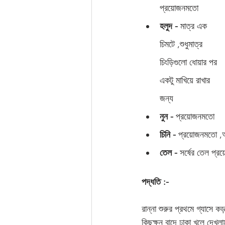
প্রয়োজনমতো 
হলুদ -
 মাত্র এক 
চিমটে ,শুধুমাত্র 
চিংড়িগুলো ধোয়ার পর 
একটু মাখিয়ে রাখার 
জন্য 
নুন - 
প্রয়োজনমতো 
চিনি -
 প্রয়োজনমতো ,অ
তেল -
 সর্ষের তেল প্
পদ্ধতি :-
রান্না শুরুর প্রথমে গ্যাসে 
কিছুক্ষন বাদে ঢাকা খুলে দে