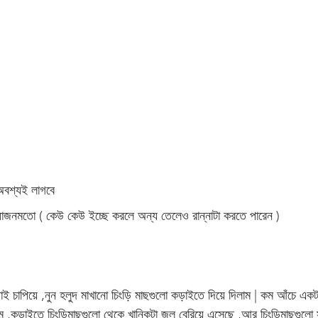
বশ্যই লাগবে 
রয়োজনমতো ( কেউ কেউ ইচ্ছে করলে অন্য তেলেও রান্নাটা করতে পারেন )
কড়াই চাপিয়ে ,নুন হলুদ মাখানো চিংড়ি মাছগুলো কড়াইতে দিয়ে দিলাম | কম আঁচে একটা
খলাম ,কড়াইতে চিংড়িমাছগুলো থেকে খানিকটা জল বেরিয়ে এসেছে ,আর চিংড়িমাছগুলো