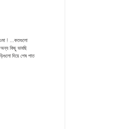
ওমা ! ...কতগুলো 
 অন্য কিছু ভাবছি 
িংড়িগুলো দিয়ে শেষ পাত 