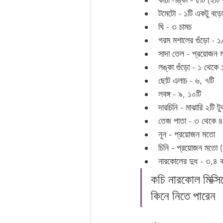
কাঁচা লঙ্কা - ৫টি (২টি 
টমেটো - ১টি একটু বড়ো
ঘি - ৩ চামচ
গরম মশালের গুঁড়ো - ১
সাদা তেল - প্রয়োজন 
লঙ্কা গুঁড়ো - ১ থেকে
ছোট এলাচ - ৬, ৭টি
লবঙ্গ - ৯, ১০টি
দারচিনি - মাঝারি ২টি ট
তেজ পাতা - ৩ থেকে ৪
নূন - প্রয়োজন মতো
চিনি - প্রয়োজন মতো 
নারকোলের দুধ - ৩,৪ 
কচি নারকোল মিক্সি
কিনে নিতে পারেন