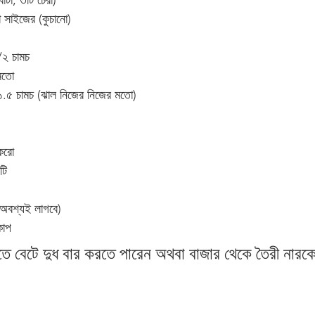
বাটা, ৩টি চেরা)
 সাইজের (কুচানো)
/২ চামচ
মতো
 ১.৫ চামচ (ঝাল নিজের নিজের মতো)
ুকরো   
টি
(অবশ্যই লাগবে)
কাপ
তে বেটে দুধ বার করতে পারেন অথবা বাজার থেকে তৈরী নারক