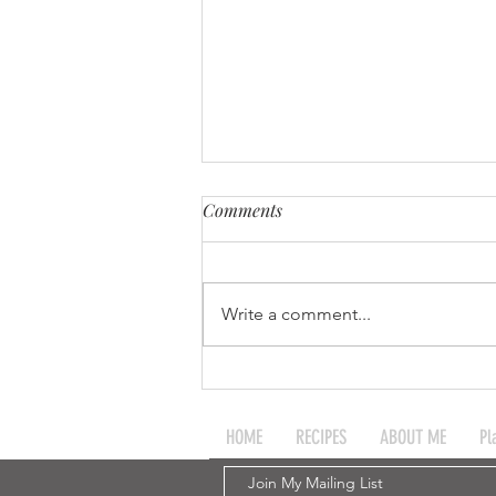
Comments
Write a comment...
ঝোলঝোল - মটরডালের - বড়া (Matar
Daler Bora)
HOME
RECIPES
ABOUT ME
Pl