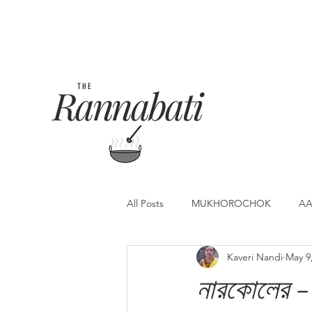
Rannabati
THE
All Posts
MUKHOROCHOK
AA
Kaveri Nandi
May 9
নারকোলের - 