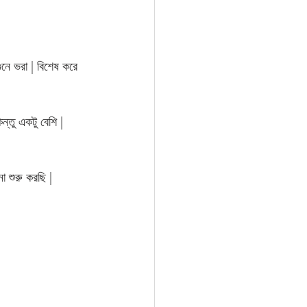
ুনে ভরা | বিশেষ করে 
্তু একটু বেশি | 
 শুরু করছি |  