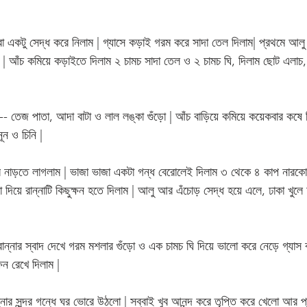
ো একটু সেদ্ধ করে নিলাম | গ্যাসে কড়াই গরম করে সাদা তেল দিলাম| প্রথমে আল
| আঁচ কমিয়ে কড়াইতে দিলাম ২ চামচ সাদা তেল ও ২ চামচ ঘি, দিলাম ছোট এলাচ, ল
-- তেজ পাতা, আদা বাটা ও লাল লঙ্কা গুঁড়ো | আঁচ বাড়িয়ে কমিয়ে কয়েকবার কষে 
ন ও চিনি | 
নাড়তে লাগলাম | ভাজা ভাজা একটা গন্ধ বেরোলেই দিলাম ৩ থেকে ৪ কাপ নারকোলে
দিয়ে রান্নাটি কিছুক্ষন হতে দিলাম | আলু আর এঁচোড় সেদ্ধ হয়ে এলে, ঢাকা খুলে 
ন্নার স্বাদ দেখে গরম মশলার গুঁড়ো ও এক চামচ ঘি দিয়ে ভালো করে নেড়ে গ্যাস 
্ষন রেখে দিলাম | 
নার সুন্দর গন্ধে ঘর ভোরে উঠলো | সব্বাই খুব আনন্দ করে তৃপ্তি করে খেলো আর প