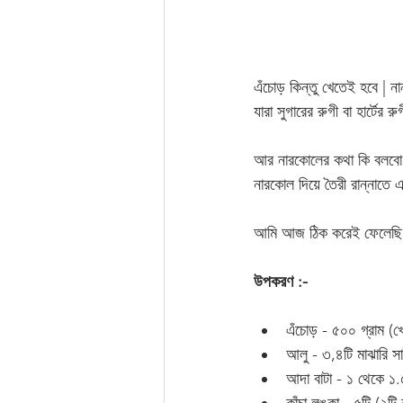
এঁচোড় কিন্তু খেতেই হবে | ন
যারা সুগারের রুগী বা হার্টে
আর নারকোলের কথা কি বলবো ? 
নারকোল দিয়ে তৈরী রান্নাতে 
আমি আজ ঠিক করেই ফেলেছি যে 
উপকরণ :-
এঁচোড় - ৫০০ গ্রাম (খ
আলু - ৩,৪টি মাঝারি স
আদা বাটা - ১ থেকে ১.