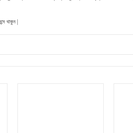
!
্দে থাকুন |   