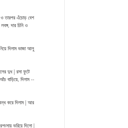
ু ও তারপর এঁচোড় বেশ 
বঙ্গ, দার চিনি ও 
নিয়ে দিলাম ভাজা আলু 
র দুধ | রসা ফুটে 
আঁচ বাড়িয়ে, দিলাম --
বন্ধ করে দিলাম | আর 
্রশংসায় ভরিয়ে দিলো | 