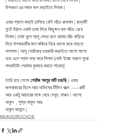
| কড়াইতে ভালো করে উপকরণ গুলো মেখে নিলাম | 
উপকরণ এর সমান জল কড়াইতে দিলাম | 
এবার গ্যাসে কড়াই চাপিয়ে বেশি আঁচে রাখলাম | রান্নাটি 
ফুটে উঠলে একটা ঢাকা দিয়ে কিছুক্ষন কম আঁচে রেখে 
দিলাম | ঢাকা খুলে আলু সেদ্ধ হলে আবার আঁচ বাড়িয়ে 
দিয়ে উপকরনটির জল শুকিয়ে নিয়ে ভালো করে নাড়তে 
লাগলাম | আলু পেয়াঁজের তরকারি কড়াইতে লাগো লাগো 
হয়ে এলে গ্যাস বন্ধ করে দিলাম (কেউ ইচ্ছে করলে পুরো 
পদ্ধাতিটা প্রেসার কুকারে করতে পারেন)|     
তৈরি হয়ে গেলো 
পেয়াঁজ আলুর বাটি চচ্চড়ি
 | এবার 
জলখাবারের ডিসে আর অফিসের টিফিন বক্সে ------রুটি 
আর একটু আচারের সঙ্গে খেয়ে দেখুন, দারুন ! ভালো 
থাকুন  , সুস্থ থাকুন আর 
থাকুন আনন্দে |
MUKHOROCHOK