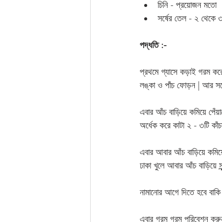
চিনি - প্রয়োজন মতো
সর্ষের তেল - ২ থেকে 
পদ্ধতি :-
প্রথমে গ্যাসে কড়াই গরম কর
লঙ্কা ও পাঁচ ফোড়ন | আর সঙ্গে
এবার আঁচ বাড়িয়ে কমিয়ে পেঁয়া
অর্ধেক করে কাটা ২ - ৩টি কাঁচ
এবার আবার আঁচ বাড়িয়ে কমিয়ে
ঢাকা খুলে আবার আঁচ বাড়িয়ে সু
নামানোর আগে দিতে হবে বাকি 
এবার গরম গরম পরিবেশন করুন 