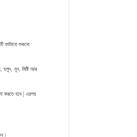
টি ফাটানো শুকনো 
হলুদ, নূন, মিষ্টি আর 
্না করতে হবে | এরপর 
ুন |