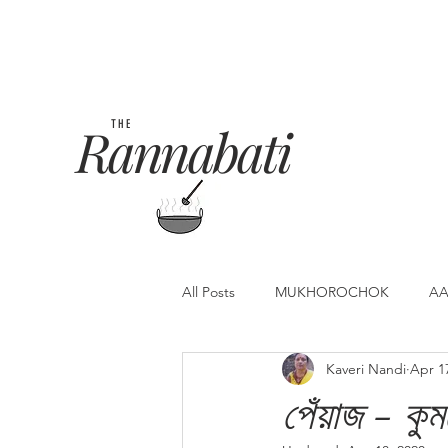
Rannabati
THE
All Posts
MUKHOROCHOK
AA
Kaveri Nandi
Apr 1
পেঁয়াজ - কু