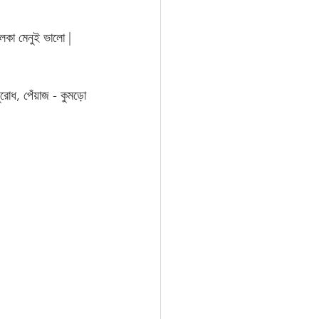
লকা মেনুই ভালো | 
ুরোধ, পেঁয়াজ - কুমড়ো 