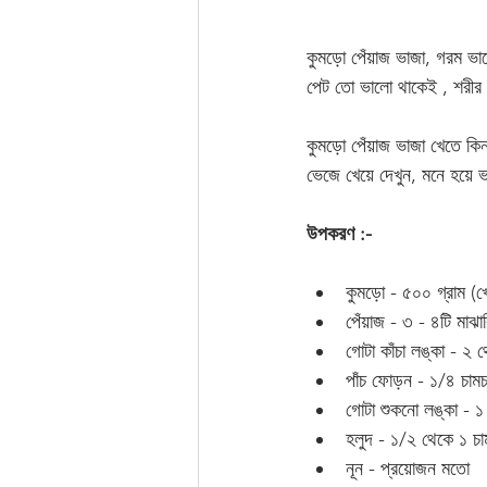
কুমড়ো পেঁয়াজ ভাজা, গরম ভাত
পেট তো ভালো থাকেই , শরীর 
কুমড়ো পেঁয়াজ ভাজা খেতে কিন
ভেজে খেয়ে দেখুন, মনে হয়ে ভাল
উপকরণ :-
কুমড়ো - ৫০০ গ্রাম (খো
পেঁয়াজ - ৩ - ৪টি মাঝ
গোটা কাঁচা লঙ্কা - ২ থ
পাঁচ ফোড়ন - ১/৪ চামচ
গোটা শুকনো লঙ্কা - ১
হলুদ - ১/২ থেকে ১ চা
নূন - প্রয়োজন মতো 