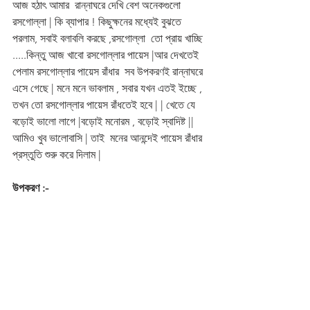
আজ হঠাৎ আমার  রান্নাঘরে দেখি বেশ অনেকগুলো 
রসগোল্লা | কি ব্যাপার ! কিছুক্ষনের মধ্যেই বুঝতে 
পরলাম, সবাই বলাবলি করছে ,রসগোল্লা  তো প্রায় খাচ্ছি 
.....কিন্তু আজ খাবো রসগোল্লার পায়েস |আর দেখতেই  
পেলাম রসগোল্লার পায়েস রাঁধার  সব উপকরণই রান্নাঘরে 
এসে গেছে | মনে মনে ভাবলাম , সবার যখন এতই ইচ্ছে , 
তখন তো রসগোল্লার পায়েস রাঁধতেই হবে | | খেতে যে 
বড়োই ভালো লাগে |বড়োই মনোরম , বড়োই স্বাদিষ্ট ||
আমিও খুব ভালোবাসি | তাই  মনের আনন্দেই পায়েস রাঁধার 
প্রস্তুতি শুরু করে দিলাম |
উপকরণ :-