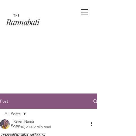
THE
Rannabati
Post
All Posts
Kaveri Nandi
All Posts
Oct 10, 2020
2 min read
রসগোল্লার পায়েস
MUKHOROCHOK