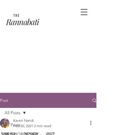
THE
Rannabati
Post
All Posts
Kaveri Nandi
All Posts
Feb 20, 2021
2 min read
সজনে - ফুলের - বড়া
MUKHOROCHOK