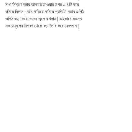
মাখা মিশ্রণ বড়ার আকারে তাওয়ার উপর ৩-৪টি করে 
বসিয়ে দিলাম | আঁচ বাড়িয়ে কমিয়ে প্রতিটি  বড়ার এপিঠ 
ওপিঠ কড়া করে ভেজে তুলে রাখলাম | এইভাবে সমস্ত 
সজনেফুলের মিশ্রণ থেকে বড়া তৈরি করে ফেললাম |
এবার আমরা সবাই মিলে জমিয়ে সজনের ফুলের গরম গরম 
বড়া ভাজা দিয়ে ,দুপুরের প্রথম পাতের খাওয়া শুরু করলাম 
| সত্যিই অপূর্ব | বাড়ির সবার কথা ,মাঝে মাঝেই খাওয়াতে 
হবে কিন্তু | একবার নিজে তৈরি করে খেলেই বুঝতেই 
পারবেন, কি অপূর্ব ! কি সুন্দর ! আর কত মুখরোচক | খুব 
ভালো লাগবে |
ভালো থাকুন ,সুস্থ থাকুন , অনেক অনেক আনন্দে থাকুন | 
MUKHOROCHOK