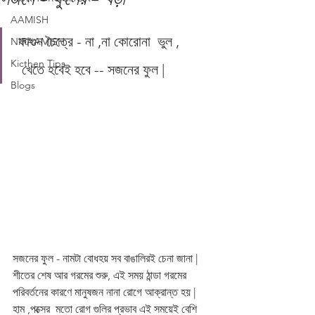
AAMISH
 ফাগুন চৈত্রে - না ,না কোরোনা  ভুল ,
NIRAAMISH
Kicthen Tips
  খেতে হবেই হবে -- সজনের ফুল |
Blogs
সজনের ফুল - নামটা বোধহয় সব বাঙালিরই চেনা জানা | 
শীতের শেষ আর গরমের শুরু, এই সময় ঠান্ডা গরমের 
পরিবর্তনের কারণে মানুষজন নানা রোগে আক্রান্ত হয় | 
হাম ,পক্সের  মতো রোগ গুলির প্রভাব এই সময়েই বেশি 