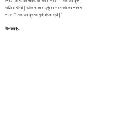
প্রিয় ,আমাদের পরিবারের সবার প্রিয় ....সজনের ফুল | 
জমিয়ে খাবো | আজ থাকবে দুপুরের গরম ভাতের প্রথম 
পাতে " সজনের ফুলের মুখরোচক বড়া |"    
উপকরণ:-