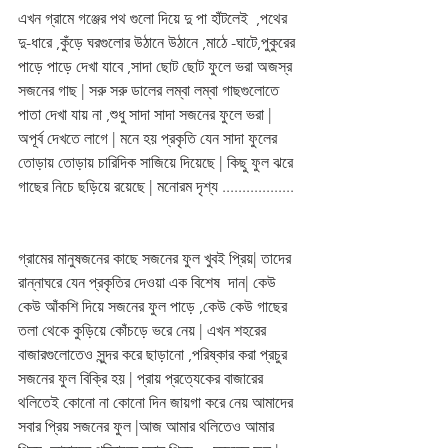
এখন গ্রামে গঞ্জের পথ গুলো দিয়ে দু পা হাঁটলেই  ,পথের 
দু-ধারে ,কুঁড়ে ঘরগুলোর উঠানে উঠানে ,মাঠে -ঘাটে,পুকুরের 
পাড়ে পাড়ে দেখা যাবে ,সাদা ছোট ছোট ফুলে ভরা অজস্র 
সজনের গাছ | সরু সরু ডালের লম্বা লম্বা গাছগুলোতে 
পাতা দেখা যায় না ,শুধু সাদা সাদা সজনের ফুলে ভরা | 
অপূর্ব দেখতে লাগে | মনে হয় প্রকৃতি যেন সাদা ফুলের 
তোড়ায় তোড়ায় চারিদিক সাজিয়ে দিয়েছে | কিছু ফুল ঝরে 
গাছের নিচে ছড়িয়ে রয়েছে | মনোরম দৃশ্য ..................  
গ্রামের মানুষজনের কাছে সজনের ফুল খুবই প্রিয়| তাদের 
রান্নাঘরে যেন প্রকৃতির দেওয়া এক বিশেষ  দান| কেউ 
কেউ আঁকশি দিয়ে সজনের ফুল পাড়ে ,কেউ কেউ গাছের 
তলা থেকে কুড়িয়ে কোঁচড়ে ভরে নেয় | এখন শহরের 
বাজারগুলোতেও সুন্দর করে ছাড়ানো ,পরিষ্কার করা প্রচুর 
সজনের ফুল বিক্রি হয় | প্রায় প্রত্যেকের বাজারের 
থলিতেই কোনো না কোনো দিন জায়গা করে নেয় আমাদের 
সবার প্রিয় সজনের ফুল |আজ আমার থলিতেও আমার 