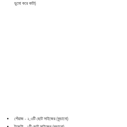
ডুমো করে কাটা)
পেঁয়াজ - ২,৩টি ছোট সাইজের (কুচানো)
টমেটো - ১টি ছোট সাইজের (কুচানো)