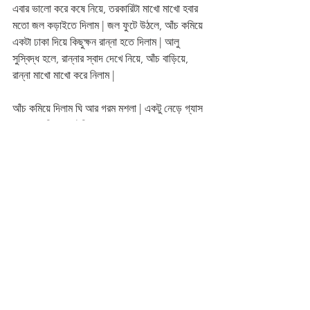
এবার ভালো করে কষে নিয়ে, তরকারিটা মাখো মাখো হবার 
মতো জল কড়াইতে দিলাম | জল ফুটে উঠলে, আঁচ কমিয়ে 
একটা ঢাকা দিয়ে কিছুক্ষন রান্না হতে দিলাম | আলু 
সুস্বিদ্ধ হলে, রান্নার স্বাদ দেখে নিয়ে, আঁচ বাড়িয়ে, 
রান্না মাখো মাখো করে নিলাম | 
আঁচ কমিয়ে দিলাম ঘি আর গরম মশলা | একটু নেড়ে গ্যাস 
বন্ধ করে দিলাম | টেবিলে সবার কাছে কাছে জলখাবারের 
থালা পৌছে গেলো | কিছুক্ষন পরে হঠাৎ টেবিল থেকে 
আওয়াজ...........এযে একেবারে মাংসর মতো | 
এই আওয়াজই কিন্তু আমার আনন্দ, আমার কাজের ইন্ধন 
| সবাই ভালো থাকুন, সুস্থ থাকুন, আনন্দে থাকুন |  