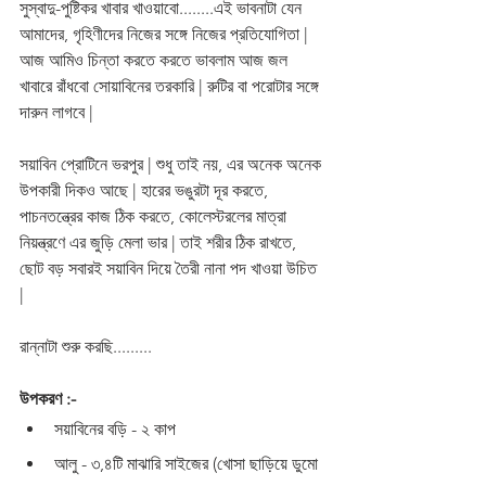
সুস্বাদু-পুষ্টিকর খাবার খাওয়াবো........এই ভাবনাটা যেন 
আমাদের, গৃহিণীদের নিজের সঙ্গে নিজের প্রতিযোগিতা | 
আজ আমিও চিন্তা করতে করতে ভাবলাম আজ জল 
খাবারে রাঁধবো সোয়াবিনের তরকারি | রুটির বা পরোটার সঙ্গে 
দারুন লাগবে | 
সয়াবিন প্রোটিনে ভরপুর | শুধু তাই নয়, এর অনেক অনেক 
উপকারী দিকও আছে | হারের ভঙুরটা দূর করতে, 
পাচনতন্ত্রের কাজ ঠিক করতে, কোলেস্টরলের মাত্রা 
নিয়ন্ত্রণে এর জুড়ি মেলা ভার | তাই শরীর ঠিক রাখতে, 
ছোট বড় সবারই সয়াবিন দিয়ে তৈরী নানা পদ খাওয়া উচিত 
| 
রান্নাটা শুরু করছি.........
উপকরণ :-
সয়াবিনের বড়ি - ২ কাপ 
আলু - ৩,৪টি মাঝারি সাইজের (খোসা ছাড়িয়ে ডুমো 