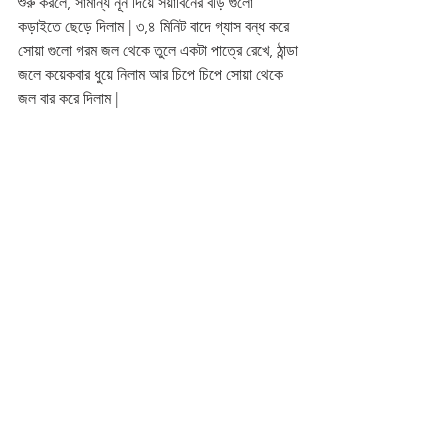
শুরু করলে, সামান্য নূন দিয়ে সয়াবিনের বড়ি গুলো 
কড়াইতে ছেড়ে দিলাম | ৩,৪ মিনিট বাদে গ্যাস বন্ধ করে 
সোয়া গুলো গরম জল থেকে তুলে একটা পাত্রে রেখে, ঠান্ডা 
জলে কয়েকবার ধুয়ে নিলাম আর চিপে চিপে সোয়া থেকে 
জল বার করে দিলাম | 