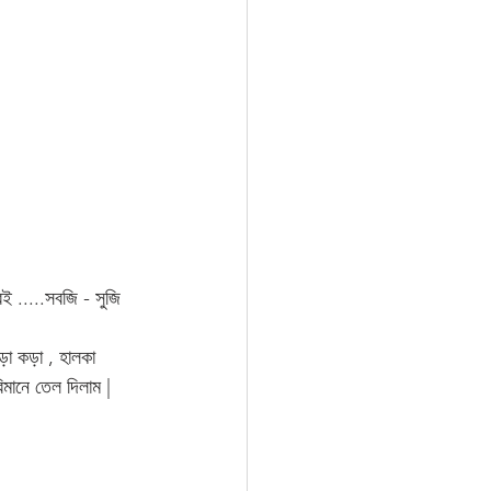
ই .....সবজি - সুজি 
ড়া কড়া , হালকা 
মানে তেল দিলাম | 