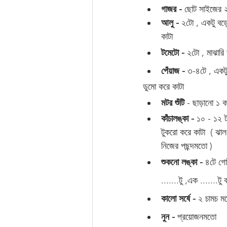
গাজর -
 ছোট সাইজের ২
আলু -
 ২টো , একটু বড়
কাটা 
টমেটো -
 ২টো , মাঝারি
পেঁয়াজ -
 ৩-৪টে , একট
ডুমো করে কাটা 
মটর শুঁটি 
- ছাড়ানো ১ 
কাঁচালঙ্কা -
 ১০ - ১২ 
টুকরো করে কাটা  ( ঝা
নিজের পছন্দমতো )
শুকনো লঙ্কা - 
৪টে গো
.......টু ,এক .......টু
কালো সর্ষে -
 ২ চামচ ম
নুন -
 প্রয়োজনমতো 