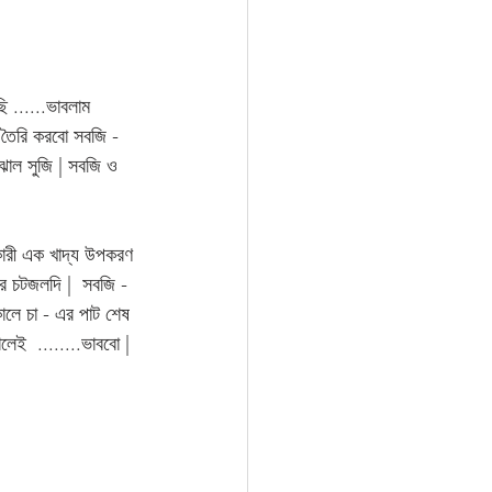
ি ......ভাবলাম 
 তৈরি করবো সবজি - 
- ঝাল সুজি | সবজি ও 
ারী এক খাদ্য উপকরণ 
রে চটজলদি |  সবজি - 
ালে চা - এর পাট শেষ 
লেই  ........ভাববো |