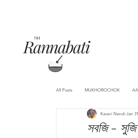
Rannabati
THE
All Posts
MUKHOROCHOK
AA
Kaveri Nandi
Jan 31
সবজি - সুজি