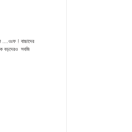
....ওঃফ ! বাচ্চাদের 
অনেক বড়দেরও  সবজি 