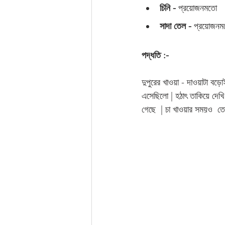
চিনি -
 প্রয়োজনমতো 
সাদা তেল -
 প্রয়োজনম
পদ্ধতি :-
দুপুরের খাওয়া - দাওয়াটা ব
এসেছিলো | হঠাৎ তাকিয়ে দেখি
গেছে  | চা খাওয়ার সময়ও  তো