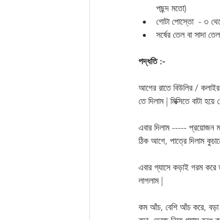
পছন্দ মতো)
গোটা পোস্তো  - ৩ থে
সর্ষের তেল বা সাদা তে
পদ্ধতি :-
আগের রাতে বিউলির / কলাইর ড
তে দিলাম | মিক্সিতে বাটা হয়
এবার দিলাম ----- প্রয়োজন ম
ঠিক আগে, পাত্রে দিলাম কুচা
এবার গ্যাসে কড়াই গরম করে
লাগলাম | 
কম আঁচ, বেশি আঁচ করে, বড়া 