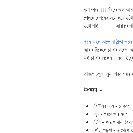
বড়া ভাজা !!! জিভে জল আনা
প্লেটে দেখলেই মনে হয়ে ২টো
২টো খাই -------- আবারও খা
গরম ডালে ভাতে
বা 
ঠান্ডা জল
আবার বিকেলে চা এর সঙ্গেও অ
এই চা এর বিকেল টা বড়োই সুন্
তাহলে চলুন চলুন, গরম গরম 
উপকরণ :-
বিউলির ডাল - ১ কাপ 
নূন - প্রয়োজন মতো
চিনি - কয়েক দানা (রান
কাঁচা লঙ্কা - ২ থেকে 